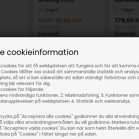
Grilltång 35 cm
Bålhandsk
I lager
I lager
59,00
35,40
SEK
779,00
S
(inkl. moms)
(inkl. moms)
Eventuellt
Eventuellt
r
leveranskostnader
leveransko
se cookieinformation
 cookies för att få webbplatsen att fungera och för att komma 
75
Artikelnummer: 59223
Artikelnumm
 Cookies tillåter oss också att sammanställa statistik och analy
lats, så att vi kan säkerställa att sidan ständigt förbättras och 
ng blir relevant för dig.
cookies för följande:
ens nödvändiga funktioner, 2. Marknadsföring, 3. Funktioner som
darupplevelsen på webbplatsen 4. Statistik och webbanalys.
rycka på "Acceptera alla cookies" godkänner du alla användni
å välja vilka användningsområden du vill godkänna. Markera rut
å "Acceptera valda cookies".Du kan när som helst återkalla ditt
icka på "Cookies" i fältet längst ner på sidan.