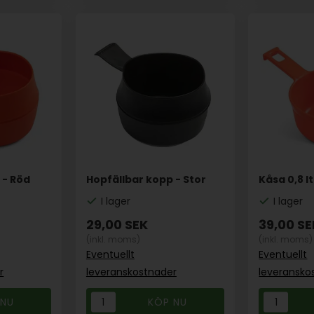
 - Röd
Hopfällbar kopp - Stor
Kåsa 0,8 l
I lager
I lager
29,00
SEK
39,00
SE
(inkl. moms)
(inkl. moms)
Eventuellt
Eventuellt
r
leveranskostnader
leveransko