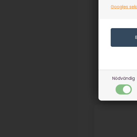
Googles sek
Jordspett för
upphängning - 
I lager
939,00
SEK
(inkl. moms)
Eventuellt
leveranskostnade
Nödvändig
Artikelnummer: 535