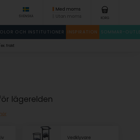
Med moms
Utan moms
SVENSKA
KORG
KOLOR OCH INSTITUTIONER
INSPIRATION
SOMMAR-OUTL
x. frakt
för lägerelden
ehör
tiv
Vedklyvare