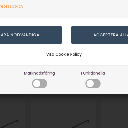
retesspolicy
Jordspett för pannor -
Petromax
Petromax
Trefot - 
I lager
I lager
549,00
SEK
1.249,00
(inkl. moms)
(inkl. moms)
Eventuellt
Eventuellt
Visa Cookie Policy
r
leveranskostnader
leveransko
Marknadsföring
Funktionella
42
Artikelnummer: 53541
Artikelnumm