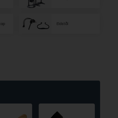
kap
Eldstål