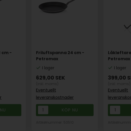
2 cm -
Friluftspanna 24 cm -
Låkløftare
Petromax
Petromax
I lager
I lager
629,00
SEK
399,00
S
(inkl. moms)
(inkl. moms)
Eventuellt
Eventuellt
r
leveranskostnader
leveransko
1
Artikelnummer: 53510
Artikelnumm