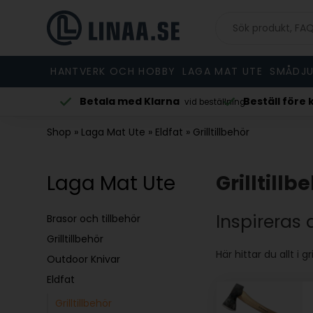
HANTVERK OCH HOBBY
LAGA MAT UTE
SMÅDJU
Betala med Klarna
Beställ före 
vardag
vid beställning
Shop
»
Laga Mat Ute
»
Eldfat
»
Grilltillbehör
Laga Mat Ute
Grilltillb
Inspireras 
Brasor och tillbehör
Grilltillbehör
Här hittar du allt i gr
Outdoor Knivar
Eldfat
Grilltillbehör