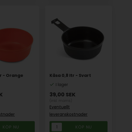
tr - Orange
Kåsa 0,8 ltr - Svart
I lager
K
39,00
SEK
(inkl. moms)
Eventuellt
stnader
leveranskostnader