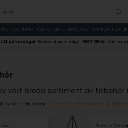
RSUTRUSTNING
VERKSTADEN
MATERIAL
MÄRKEN
FÖR S
kl. 12 på vardagar
MOA 125 kr.
för skickad samma dag
inkl. moms/e
ehör
av vårt breda sortiment av tillbehör 
illtillbehör till din eldstad.
Se även hela vårt sortiment av grilltillb
Yxor
Trefot & Grillsta