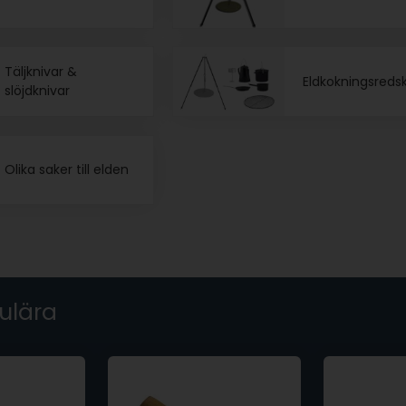
Täljknivar &
Eldkokningsreds
slöjdknivar
Olika saker till elden
ulära