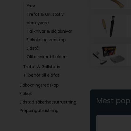
Yxor
Trefot & Grillstativ
Vedklyvare
Täljknivar & slöjdknivar
Eldkokningsredskap
Eldstål
Olika saker till elden
Trefot & Grillstativ
Tillbehör till eldfat
Eldkokningsredskap
Eldkök
Mest pop
Eldstad säkerhetsutrustning
Preppingutrustning