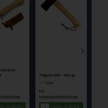
v Beaver
Snida
d
Täljyxa JHD - 300 gr.
Craft 
I lager
I la
Evt.
Evt.
omkostninger
Leveringsomkostninger
Leveri