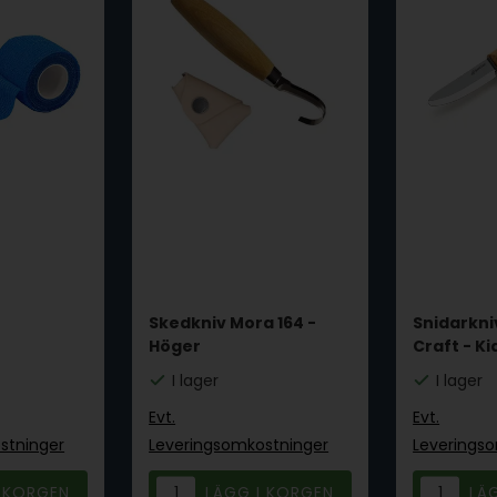
Skedkniv Mora 164 -
Snidarkni
Höger
Craft - Ki
I lager
I lager
Evt.
Evt.
stninger
Leveringsomkostninger
Leverings