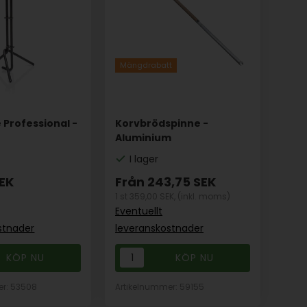
Mängdrabatt
 Professional -
Korvbrödspinne -
Aluminium
I lager
EK
Från
243,75
SEK
1 st 359,00 SEK,
(inkl. moms)
Eventuellt
stnader
leveranskostnader
er: 53508
Artikelnummer: 59155