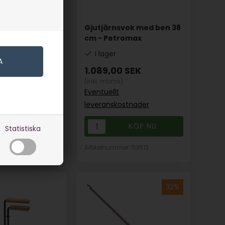
Gjutjärnsvok med ben 38
Petromax
cm - Petromax
I lager
SEK
1.089,00
SEK
(inkl. moms)
Eventuellt
stnader
leveranskostnader
Statistiska
er: 53540
Artikelnummer: 53513