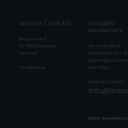
Linaa.se / Linå A/S
Kontakta
kundservice
Bergsøesvej 11
DK-8600 Silkeborg
Hör av dig till vår
Danmark
kundservice som g
hjälper dig och svar
info@linaa.se
dina frågor.
Skicka ett mail på:
info@linaa
Säker betalning o