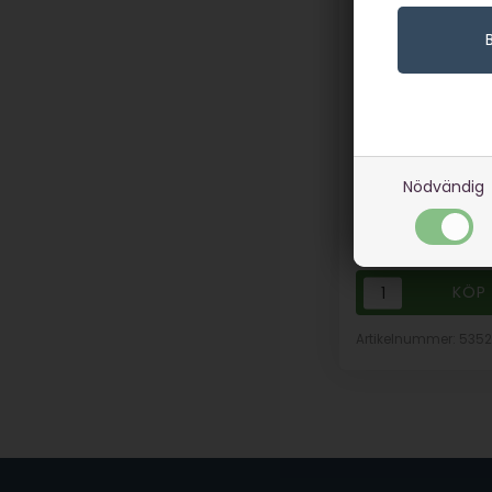
Burgerjärn - P
I lager
629,00
SEK
Nödvändig
(inkl. moms)
Eventuellt
leveranskostnade
Artikelnummer: 5352