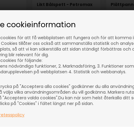
Likt Bålspett - Petromax
Plättpann
I lager
I lager
se cookieinformation
399,00
SEK
629,00
S
(inkl. moms)
(inkl. moms)
Eventuellt
Eventuellt
 cookies för att få webbplatsen att fungera och för att komma 
 Cookies tillåter oss också att sammanställa statistik och analy
r
leveranskostnader
leveransko
lats, så att vi kan säkerställa att sidan ständigt förbättras och 
ng blir relevant för dig.
cookies för följande:
ens nödvändiga funktioner, 2. Marknadsföring, 3. Funktioner som
26
Artikelnummer: 53525
Artikelnumm
darupplevelsen på webbplatsen 4. Statistik och webbanalys.
rycka på "Acceptera alla cookies" godkänner du alla användni
å välja vilka användningsområden du vill godkänna. Markera rut
å "Acceptera valda cookies".Du kan när som helst återkalla ditt
icka på "Cookies" i fältet längst ner på sidan.
retesspolicy