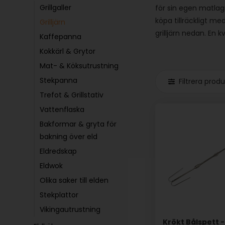
Grillgaller
för sin egen matlagn
köpa tillräckligt med
Grilljärn
grilljärn nedan. En
Kaffepanna
Kokkärl & Grytor
Mat- & Köksutrustning
Stekpanna
Filtrera prod
Trefot & Grillstativ
Vattenflaska
Bakformar & gryta för
bakning över eld
Eldredskap
Eldwok
Olika saker till elden
Stekplattor
Vikingautrustning
Krökt Bålspett -