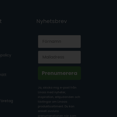
t
Nyhetsbrev
First Name
Email
policy
Prenumerera
rätt
Ja, skicka mig e-post från
Linaa med nyheter,
inspiration, erbjudanden och
 företag
tävlingar om Linaas
produktsortiment. Du kan
enkelt avsluta
prenumerationen när som