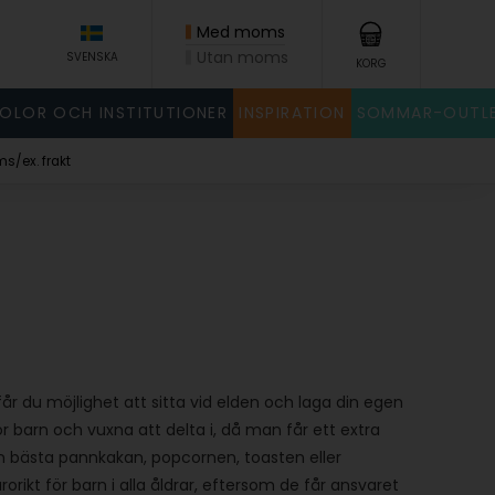
Med moms
Utan moms
SVENSKA
KORG
KOLOR OCH INSTITUTIONER
INSPIRATION
SOMMAR-OUTL
x. frakt
 får du möjlighet att sitta vid elden och laga din egen
för barn och vuxna att delta i, då man får ett extra
n bästa pannkakan, popcornen, toasten eller
rorikt för barn i alla åldrar, eftersom de får ansvaret