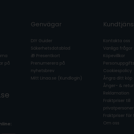
Genvägar
Kundtjäns
DIY Guider
Kontakta oss
Säkerhetsdatablad
Vanliga frågor
ärna
🎁 Presentkort
Köpevillkor
ar på
Prenumerera på
Personuppgifts
nyhetsbrev
Cookiespolicy
Mitt Linaa.se (Kundlogin)
Ångra ditt köp
Ånger- & retur
.se
Reklamation
Fraktpriser till
privatpersoner
Fraktpriser för
Om oss
nline: