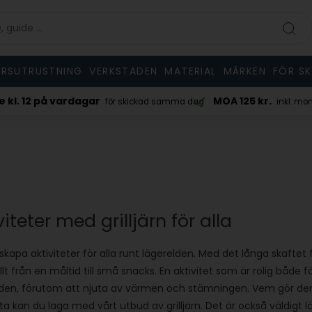
RSUTRUSTNING
VERKSTADEN
MATERIAL
MÄRKEN
FÖR S
kl. 12 på vardagar
MOA 125 kr.
för skickad samma dag
inkl. moms/e
iteter med grilljärn för alla
 skapa aktiviteter för alla runt lägerelden. Med det långa skaftet
lt från en måltid till små snacks. En aktivitet som är rolig både 
 elden, förutom att njuta av värmen och stämningen. Vem gör de
ta kan du laga med vårt utbud av grilljärn. Det är också väldigt lä