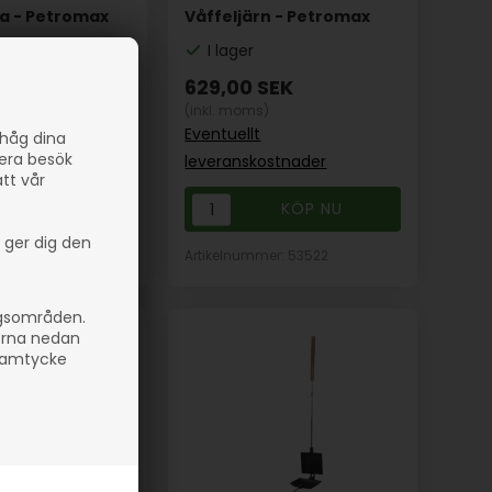
a - Petromax
Våffeljärn - Petromax
I lager
EK
629,00
SEK
(inkl. moms)
Eventuellt
ihåg dina
sera besök
stnader
leveranskostnader
att vår
 ger dig den
er: 53523
Artikelnummer: 53522
ngsområden.
orna nedan
 samtycke