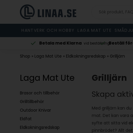
HANTVERK OCH HOBBY
LAGA MAT UTE
SMÅDJU
Betala med Klarna
Beställ före 
vardag
vid beställning
Shop
»
Laga Mat Ute
»
Eldkokningsredskap
»
Grilljärn
Laga Mat Ute
Grilljärn
Skapa aktiv
Brasor och tillbehör
Grilltillbehör
Med grilljärn kan du
Outdoor Knivar
mat. Det kan vara al
Eldfat
syfte att sitta vid
Eldkokningsredskap
pinnbrödet? Allt det