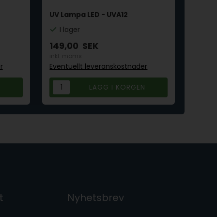
UV Lampa LED - UVA12
Hope 
I lager
I la
149,00
SEK
198,
inkl. moms
inkl. 
r
Eventuellt leveranskostnader
Eventu
t
Nyhetsbrev