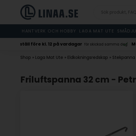
HANTVERK OCH HOBBY
LAGA MAT UTE
SMÅDJU
MOA 125 kr.
 skickad samma dag
inkl. moms/ex. frakt
Shop
»
Laga Mat Ute
»
Eldkokningsredskap
»
Stekpanna
Friluftspanna 32 cm - Pe