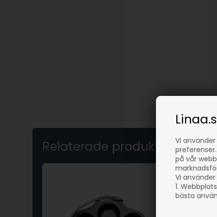
Linaa.
Vi använder
Relaterade produkter
preferenser.
på vår webbp
marknadsföri
Vi använder 
1. Webbplats
bästa använ