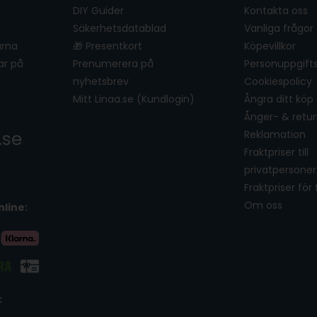
DIY Guider
Kontakta oss
Säkerhetsdatablad
Vanliga frågor
ärna
🎁 Presentkort
Köpevillkor
ar på
Prenumerera på
Personuppgifts
nyhetsbrev
Cookiespolicy
Mitt Linaa.se (Kundlogin)
Ångra ditt köp
Ånger- & retur
.se
Reklamation
Fraktpriser till
privatpersoner
Fraktpriser för
Om oss
nline:
: