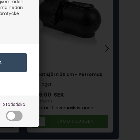
ngsområden.
orna nedan
 samtycke
max
Potatisjärn 30 cm - Petromax
Potat
I lager
I la
939,00
SEK
1.56
inkl. moms
inkl. 
Statistiska
r
Eventuellt leveranskostnader
Eventu