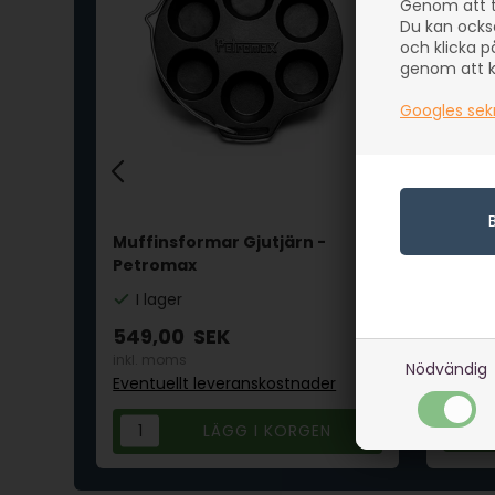
Genom att t
Du kan ocks
och klicka p
genom att kl
Googles sek
Muffinsformar Gjutjärn -
Plätt
Petromax
I la
I lager
629,
549,00
SEK
inkl. m
inkl. moms
Nödvändig
Eventu
r
Eventuellt leveranskostnader