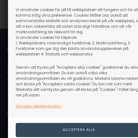
Vi använder cookies för att få webbplatsen att fungera och för at
Artikelnummer: 21003
komma ihåg dina preferenser. Cookies tillåter oss också att
sammanställa statistik och analysera besök på vår webbplats, 
att vi kan säkerställa att sidan ständigt förbättras och att vår
marknadsföring blir relevant för dig.
Vi använder cookies för följande:
1. Webbplatsens nödvändiga funktioner, 2. Marknadsföring, 3.
Funktioner som ger dig den bästa användarupplevelsen på
Linaa.se / Linå A/S
webbplatsen 4. Statistik och webbanalys.
Bergsøesvej 11
Genom att trycka på "Acceptera alla cookies" godkänner du alla
DK-8600 Silkeborg
användningsområden. Du kan också välja vilka
användningsområden du vill godkänna. Markera rutorna neda
Danmark
och klicka på "Acceptera valda cookies".Du kan när som helst
återkalla ditt samtycke genom att klicka på "Cookies" i fältet län
info@linaa.se
ner på sidan.
Googles sekretesspolicy
Kontakta kundservice
Hör av dig till vår kundservice som gärna hjälper dig och
svarar på dina frågor.