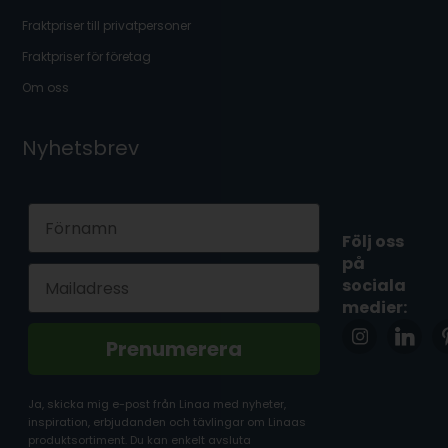
Fraktpriser till privatpersoner
Fraktpriser för företag
Om oss
Nyhetsbrev
First Name
Följ oss
på
Email
sociala
medier:
Prenumerera
Ja, skicka mig e-post från Linaa med nyheter,
inspiration, erbjudanden och tävlingar om Linaas
produktsortiment. Du kan enkelt avsluta