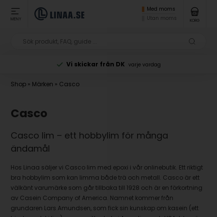
Med moms
Utan moms
MENY
KORG
Vi skickar från DK
varje vardag
Shop
»
Märken
»
Casco
Casco
Casco lim – ett hobbylim för många
ändamål
Hos Linaa säljer vi Casco lim med epoxi i vår onlinebutik. Ett riktigt
bra hobbylim som kan limma både trä och metall. Casco är ett
välkänt varumärke som går tillbaka till 1928 och är en förkortning
av Casein Company of America. Namnet kommer från
grundaren Lars Amundsen, som fick sin kunskap om kasein (ett