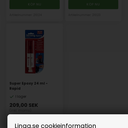
Artikelnummer: 21024
Artikelnummer: 21023
Super Epoxy 24 ml -
Rapid
I lager
209,00
SEK
(inkl. moms)
Eventuellt leveranskostnader
Linaa.se cookieinformation