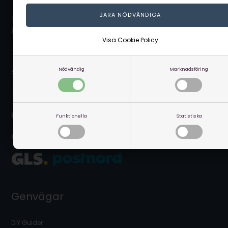
Skicka ett mail på:
info@linaa.se
Visa Cookie Policy
Nödvändig
Marknadsföring
Säker betalning online:
Funktionella
Statistiska
Leverans nära dig:
Genvägar
DIY Guider