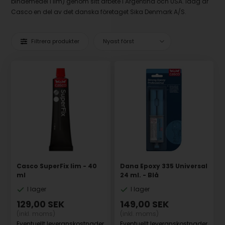
bindemedel i lim) genom sitt arbete i Argentina och USA. Idag är
Casco en del av det danska företaget Sika Denmark A/S.
Filtrera produkter
Casco SuperFix lim - 40
Dana Epoxy 335 Universal
ml
24 ml. - Blå
I lager
I lager
129,00
SEK
149,00
SEK
(inkl. moms)
(inkl. moms)
Eventuellt leveranskostnader
Eventuellt leveranskostnader