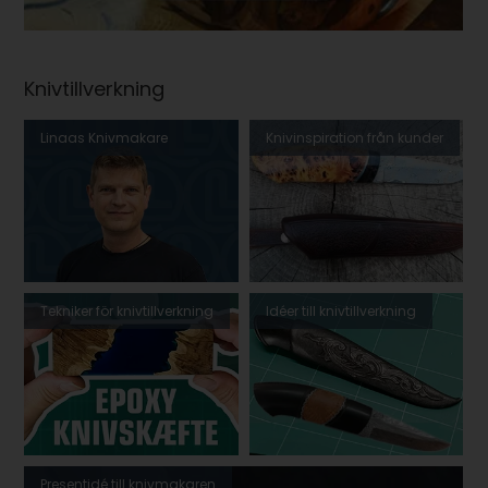
Knivtillverkning
Linaas Knivmakare
Knivinspiration från kunder
Tekniker för knivtillverkning
Idéer till knivtillverkning
Presentidé till knivmakaren