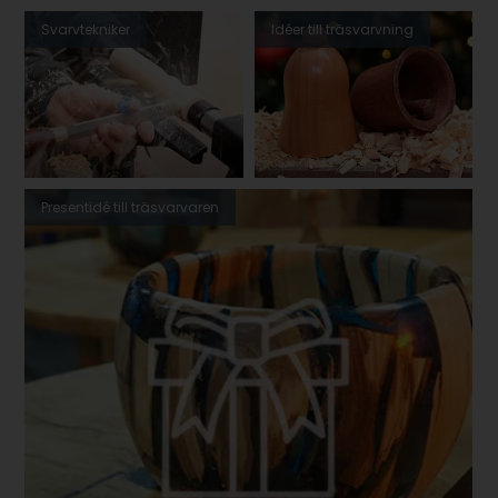
Svarvtekniker
Idéer till träsvarvning
Presentidé till träsvarvaren