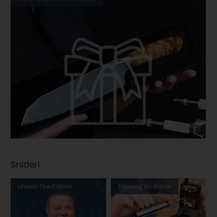
Snideri
Linaas Skedtäljare
Slipning av knivar