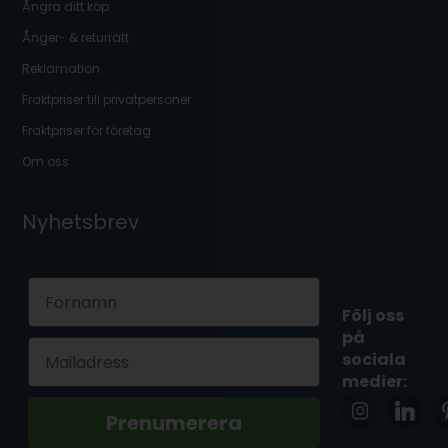
Ångra ditt köp
Ånger- & returrätt
Reklamation
Fraktpriser till privatpersoner
Fraktpriser för företag
Om oss
Nyhetsbrev
First Name
Följ oss
på
Email
sociala
medier:
Prenumerera