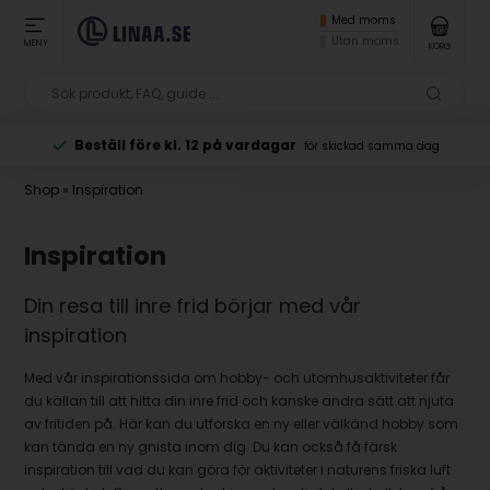
Med moms
Utan moms
MENY
KORG
Beställ före kl. 12 på vardagar
för skickad samma dag
Shop
»
Inspiration
Inspiration
Din resa till inre frid börjar med vår
inspiration
Med vår inspirationssida om hobby- och utomhusaktiviteter får
du källan till att hitta din inre frid och kanske andra sätt att njuta
av fritiden på. Här kan du utforska en ny eller välkänd hobby som
kan tända en ny gnista inom dig. Du kan också få färsk
inspiration till vad du kan göra för aktiviteter i naturens friska luft