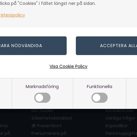
icka på "Cookies" i fältet längst ner på sidan.
retesspolicy
Visa Cookie Policy
Marknadsföring
Funktionella
Genvägar
Kundtjäns
DIY Guider
Kontakta oss
Säkerhetsdatablad
Vanliga frågor
ärna
🎁 Presentkort
Köpevillkor
ar på
Prenumerera på
Personuppgifts