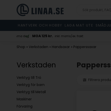
HANTVERK OCH HOBBY
LAGA MAT UTE
SMÅDJU
MOA 125 kr.
 skickad samma dag
inkl. moms/ex. frakt
Shop
»
Verkstaden
»
Handsaxar
»
Papperssaxar
Verkstaden
Papperss
Verktyg till Trä
Filtrera prod
Verktyg för barn
Verktyg till Metall
Maskiner
Förvaring