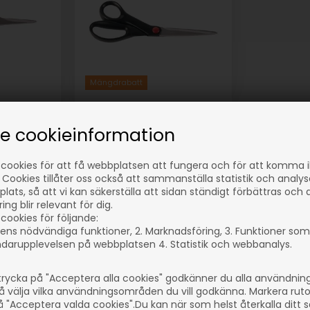
Mängdrabatt
 cm
Universalsax 21 cm
I lager
se cookieinformation
Från
79,96
SEK
 cookies för att få webbplatsen att fungera och för att komma 
1 st 89,00 SEK,
(inkl. moms)
 Cookies tillåter oss också att sammanställa statistik och analy
Eventuellt
lats, så att vi kan säkerställa att sidan ständigt förbättras och 
r
leveranskostnader
ng blir relevant för dig.
cookies för följande:
ens nödvändiga funktioner, 2. Marknadsföring, 3. Funktioner som
darupplevelsen på webbplatsen 4. Statistik och webbanalys.
1
Artikelnummer: 35312
rycka på "Acceptera alla cookies" godkänner du alla användni
å välja vilka användningsområden du vill godkänna. Markera rut
å "Acceptera valda cookies".Du kan när som helst återkalla ditt