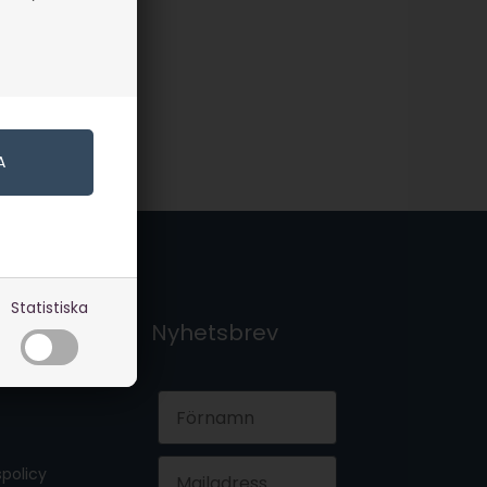
Statistiska
t
Nyhetsbrev
First Name
Email
policy