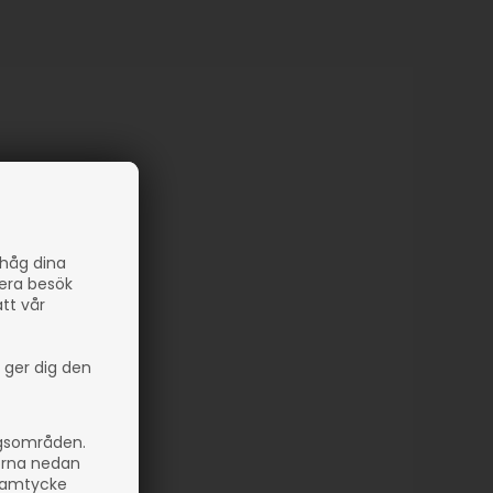
ihåg dina
sera besök
att vår
 ger dig den
ngsområden.
orna nedan
 samtycke