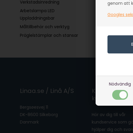
Verkstadsinredning
genom att kl
Arbetslampa LED
Googles sek
Uppladdningsbar
Måltillbehör och verktyg
Präglelstämplar och stansar
Nödvändig
Linaa.se / Linå A/S
Kontakta
kundservice
Bergsøesvej 11
DK-8600 Silkeborg
Hör av dig till vår
Danmark
kundservice som g
hjälper dig och svar