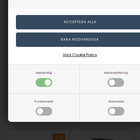
Visa Cookie Policy
Model Color Dark blue
Model Color Silver
I lager
I lager
Nödvändig
Marknadsföring
59,00
59,00
35,40
SEK
35,40
SEK
(inkl. moms)
(inkl. moms)
Eventuellt leveranskostnader
Eventuellt leveranskostnader
Funktionella
Statistiska
Artikelnummer: 28602
Artikelnummer: 28601