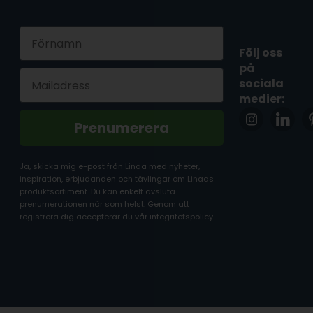
First Name
Följ oss
på
Email
sociala
medier:
Prenumerera
Ja, skicka mig e-post från Linaa med nyheter,
inspiration, erbjudanden och tävlingar om Linaas
produktsortiment. Du kan enkelt avsluta
prenumerationen när som helst. Genom att
registrera dig accepterar du vår integritetspolicy.