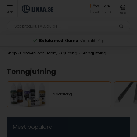
Med moms
Utan moms
MENY
KORG
Betala med Klarna
vid beställning
Shop
»
Hantverk och Hobby
»
Gjutning
»
Tenngjutning
Tenngjutning
Modelfärg
Mest populära