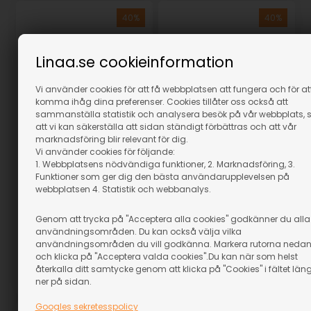
Linaa.se cookieinformation
Vi använder cookies för att få webbplatsen att fungera och för at
komma ihåg dina preferenser. Cookies tillåter oss också att
sammanställa statistik och analysera besök på vår webbplats, 
att vi kan säkerställa att sidan ständigt förbättras och att vår
marknadsföring blir relevant för dig.
Model Color Black Blank
Model Color Carmine Red
Vi använder cookies för följande:
1. Webbplatsens nödvändiga funktioner, 2. Marknadsföring, 3.
I lager
I lager
Funktioner som ger dig den bästa användarupplevelsen på
59,00
59,00
webbplatsen 4. Statistik och webbanalys.
35,40
SEK
35,40
SEK
(inkl. moms)
(inkl. moms)
Genom att trycka på "Acceptera alla cookies" godkänner du alla
Eventuellt leveranskostnader
Eventuellt leveranskostnader
användningsområden. Du kan också välja vilka
användningsområden du vill godkänna. Markera rutorna neda
och klicka på "Acceptera valda cookies".Du kan när som helst
återkalla ditt samtycke genom att klicka på "Cookies" i fältet län
Artikelnummer: 28605
Artikelnummer: 28604
ner på sidan.
Googles sekretesspolicy