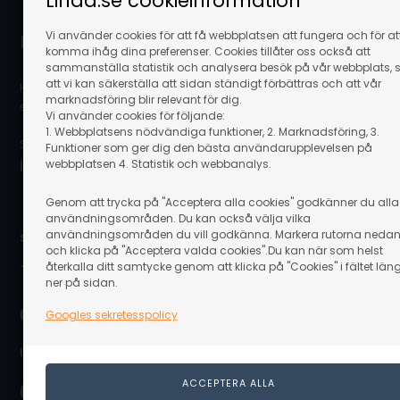
Linaa.se cookieinformation
Vi använder cookies för att få webbplatsen att fungera och för at
Kontakta kundservice
komma ihåg dina preferenser. Cookies tillåter oss också att
sammanställa statistik och analysera besök på vår webbplats, 
att vi kan säkerställa att sidan ständigt förbättras och att vår
Hör av dig till vår kundservice som gärna hjälper dig och
marknadsföring blir relevant för dig.
svarar på dina frågor.
Vi använder cookies för följande:
1. Webbplatsens nödvändiga funktioner, 2. Marknadsföring, 3.
Skicka ett mail på:
Funktioner som ger dig den bästa användarupplevelsen på
info@linaa.se
webbplatsen 4. Statistik och webbanalys.
Genom att trycka på "Acceptera alla cookies" godkänner du alla
användningsområden. Du kan också välja vilka
användningsområden du vill godkänna. Markera rutorna neda
Säker betalning online:
och klicka på "Acceptera valda cookies".Du kan när som helst
återkalla ditt samtycke genom att klicka på "Cookies" i fältet län
ner på sidan.
Googles sekretesspolicy
Leverans nära dig: