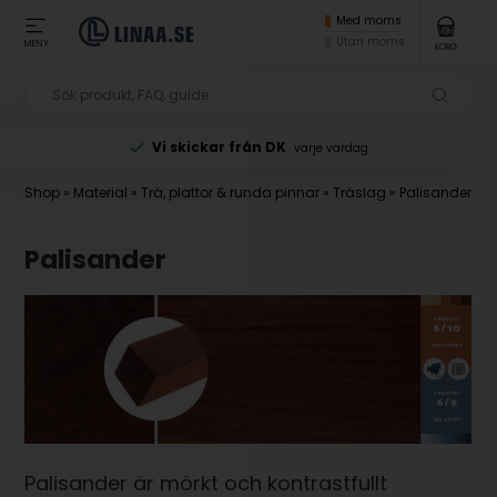
Med moms
Utan moms
MENY
KORG
Vi skickar från DK
varje vardag
Shop
»
Material
»
Trä, plattor & runda pinnar
»
Träslag
»
Palisander
Palisander
Palisander är mörkt och kontrastfullt