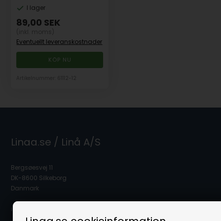
I lager
89,00
SEK
(inkl. moms)
Eventuellt leveranskostnader
Artikelnummer: 61112-12
Linaa.se / Linå A/S
Bergsøesvej 11
DK-8600 Silkeborg
Danmark
info@linaa.se