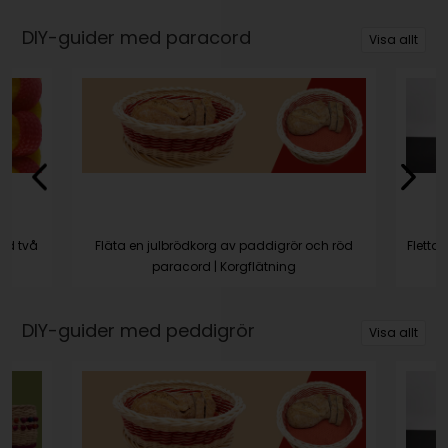
DIY-guider med paracord
Visa allt
ed två
Fläta en julbrödkorg av paddigrör och röd
Fletta
paracord | Korgflätning
DIY-guider med peddigrör
Visa allt