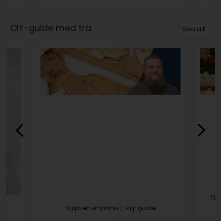
DIY-guide med trä
Visa allt
Trä
Tälja en smörkniv | Tälj-guide