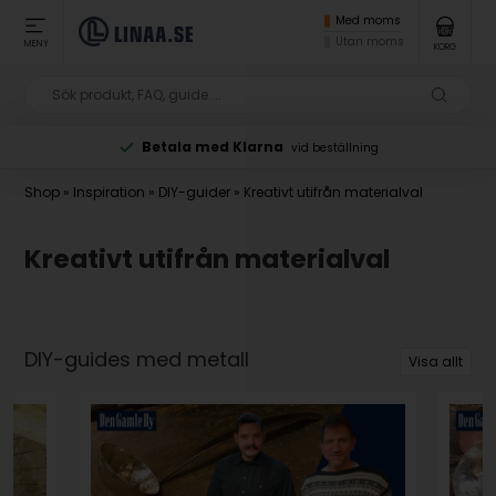
Med moms
Utan moms
MENY
KORG
Beställ före kl. 12 på vardagar
ning
för skickad sam
Shop
»
Inspiration
»
DIY-guider
»
Kreativt utifrån materialval
Kreativt utifrån materialval
DIY-guides med metall
Visa allt