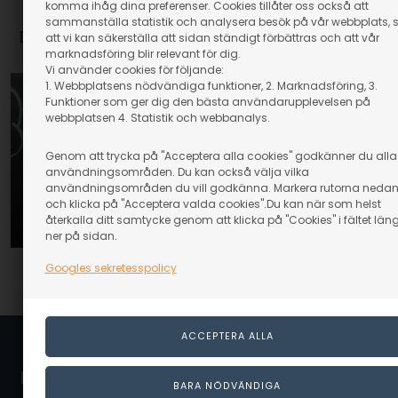
komma ihåg dina preferenser. Cookies tillåter oss också att
sammanställa statistik och analysera besök på vår webbplats, 
DIY-guide med andra material
att vi kan säkerställa att sidan ständigt förbättras och att vår
Visa allt
marknadsföring blir relevant för dig.
Vi använder cookies för följande:
1. Webbplatsens nödvändiga funktioner, 2. Marknadsföring, 3.
Funktioner som ger dig den bästa användarupplevelsen på
webbplatsen 4. Statistik och webbanalys.
Genom att trycka på "Acceptera alla cookies" godkänner du alla
användningsområden. Du kan också välja vilka
användningsområden du vill godkänna. Markera rutorna neda
och klicka på "Acceptera valda cookies".Du kan när som helst
återkalla ditt samtycke genom att klicka på "Cookies" i fältet län
ner på sidan.
Papmacheägg och tvådelat påskägg på
På
Googles sekretesspolicy
cirka 12 cm
Linaa.se / Linå A/S