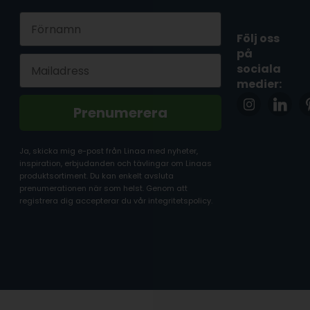
First Name
Följ oss
på
Email
sociala
medier:
Prenumerera
Ja, skicka mig e-post från Linaa med nyheter,
inspiration, erbjudanden och tävlingar om Linaas
produktsortiment. Du kan enkelt avsluta
prenumerationen när som helst. Genom att
registrera dig accepterar du vår integritetspolicy.