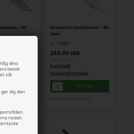
 Nansen - 93
Brusletto Kystkniven - 90
mm
I lager
EK
269,00
SEK
(inkl. moms)
ihåg dina
Eventuellt
sera besök
stnader
leveranskostnader
att vår
 ger dig den
er: 60025
Artikelnummer: 60024
ngsområden.
orna nedan
 samtycke