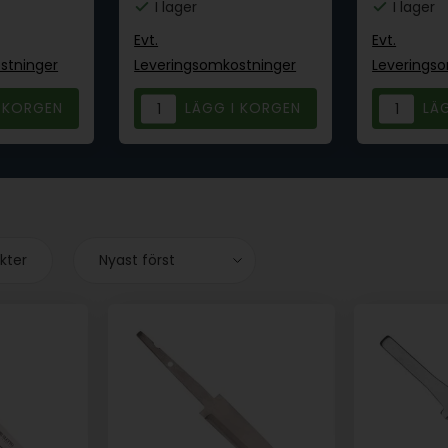
I lager
I lager
Evt.
Evt.
stninger
Leveringsomkostninger
Leverings
ukter