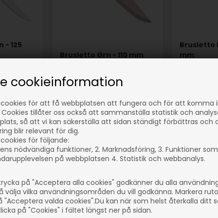
n - 125
Brusletto
Brusletto Ørn - 110 mm
mm
I lager
I lager
se cookieinformation
229,00
SEK
269,00
S
(inkl. moms)
(inkl. moms)
 cookies för att få webbplatsen att fungera och för att komma 
Eventuellt
Eventuellt
 Cookies tillåter oss också att sammanställa statistik och analy
r
leveranskostnader
leveransko
lats, så att vi kan säkerställa att sidan ständigt förbättras och 
ng blir relevant för dig.
cookies för följande:
ens nödvändiga funktioner, 2. Marknadsföring, 3. Funktioner som
darupplevelsen på webbplatsen 4. Statistik och webbanalys.
37
Artikelnummer: 60035
Artikelnumm
rycka på "Acceptera alla cookies" godkänner du alla användni
å välja vilka användningsområden du vill godkänna. Markera rut
å "Acceptera valda cookies".Du kan när som helst återkalla ditt
icka på "Cookies" i fältet längst ner på sidan.