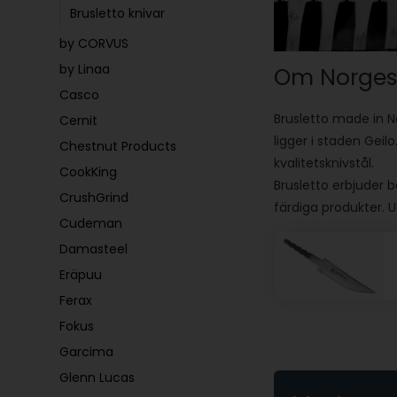
Brusletto knivar
by CORVUS
by Linaa
Om Norges 
Casco
Brusletto made in N
Cernit
ligger i staden Geil
Chestnut Products
kvalitetsknivstål.
CookKing
Brusletto erbjuder b
CrushGrind
färdiga produkter. 
Cudeman
Damasteel
Eräpuu
Ferax
Fokus
Garcima
Glenn Lucas