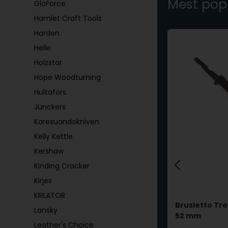
Mest pop
GloForce
Hamlet Craft Tools
Harden
Helle
Holzstar
Hope Woodturning
Hultafors
Junckers
Karesuandokniven
Kelly Kettle
Kershaw
Kinding Cracker
Kirjes
KREATOR
usletto
Brusletto Tro
Lansky
Brusletto Hauk - 73 mm
52 mm
Leather's Choice