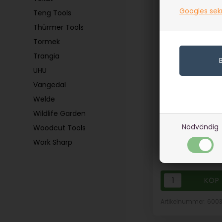
Googles sek
Teng Tools
Thürmer Tools
Tormek
Trangia
UHU
Vangedal
Brusletto Fjord
Welde
I lager
Wildlife Garden
289,00
SEK
Nödvändig
Woodcut Tools
(inkl. moms)
Work Sharp
Eventuellt
leveranskostnade
Artikelnummer: 600