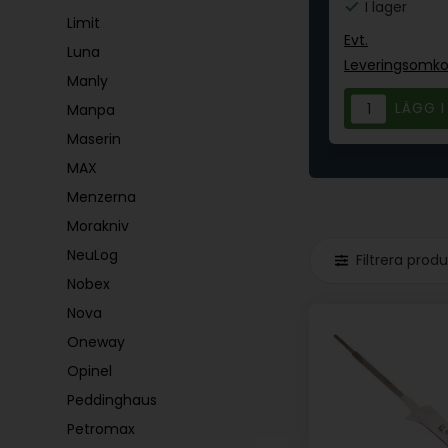
I lager
I lager
Limit
Evt.
Evt.
Luna
nger
Leveringsomkostninger
Leveringsomko
Manly
Manpa
Maserin
MAX
Menzerna
Morakniv
NeuLog
Filtrera prod
Nobex
Nova
Oneway
Opinel
Peddinghaus
Petromax