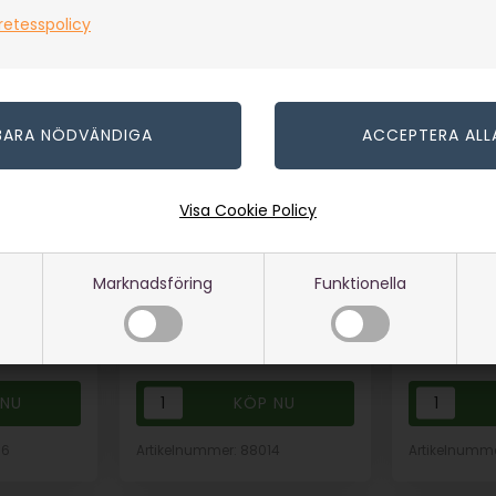
retesspolicy
 - 75 mm
Brusletto Kniv - Balder
Brusletto
Visa Cookie Policy
I lager
I lager
469,00
SEK
189,00
S
Marknadsföring
Funktionella
(inkl. moms)
(inkl. moms)
Eventuellt
Eventuellt
r
leveranskostnader
leveransko
36
Artikelnummer: 88014
Artikelnumm