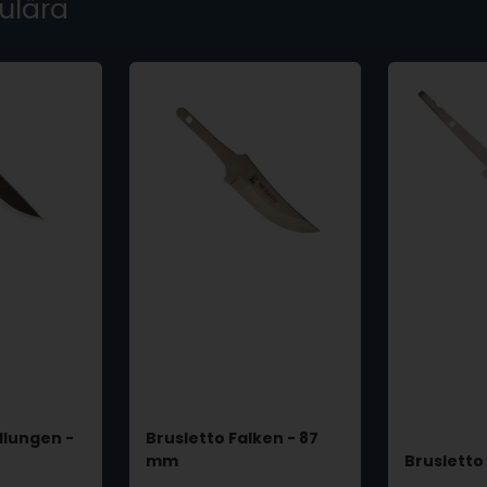
ulära
llungen -
Brusletto Falken - 87
mm
Brusletto