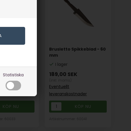
Brusletto Spikkeblad - 60
 Hauk - 73 mm
mm
I lager
EK
189,00
SEK
Statistiska
(inkl. moms)
Eventuellt
stnader
leveranskostnader
er: 60033
Artikelnummer: 60041