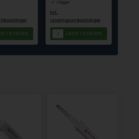
I lager
I la
Evt.
Evt.
omkostninger
Leveringsomkostninger
Leveri