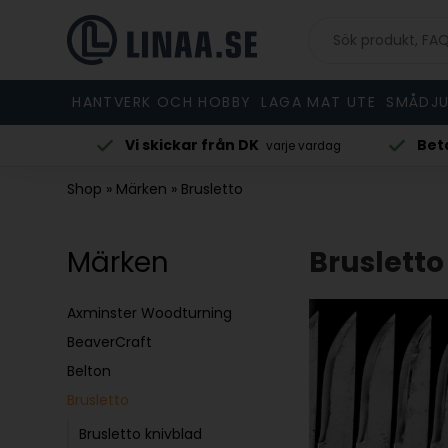
HANTVERK OCH HOBBY
LAGA MAT UTE
SMÅDJU
Betala med Klarna
Beställ före 
vardag
vid beställning
Shop
»
Märken
»
Brusletto
Märken
Brusletto
Axminster Woodturning
BeaverCraft
Belton
Brusletto
Brusletto knivblad