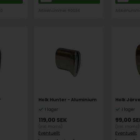
40
Artikelnummer: 60034
Artikelnumm
r
Holk Hunter - Aluminium
Holk Järve
I lager
I lager
119,00
SEK
99,00
SE
(inkl. moms)
(inkl. moms)
Eventuellt
Eventuellt