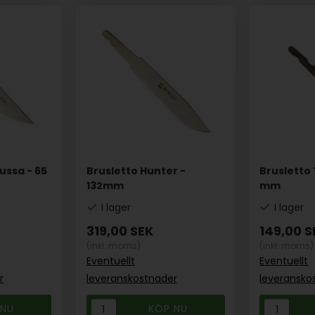
ussa - 65
Brusletto Hunter -
Brusletto 
132mm
mm
I lager
I lager
319,00
SEK
149,00
S
(inkl. moms)
(inkl. moms)
Eventuellt
Eventuellt
r
leveranskostnader
leveransko