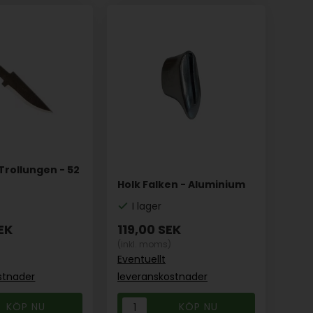
Trollungen - 52
Holk Falken - Aluminium
I lager
EK
119,00
SEK
(inkl. moms)
Eventuellt
stnader
leveranskostnader