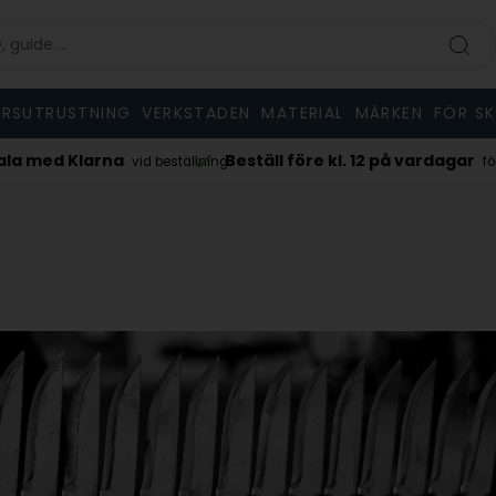
RSUTRUSTNING
VERKSTADEN
MATERIAL
MÄRKEN
FÖR S
kl. 12 på vardagar
MOA 125 kr.
för skickad samma dag
inkl. moms/e