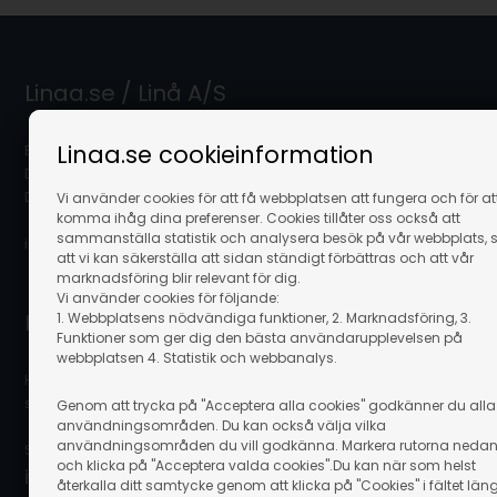
Linaa.se / Linå A/S
Linaa.se cookieinformation
Bergsøesvej 11
DK-8600 Silkeborg
Danmark
Vi använder cookies för att få webbplatsen att fungera och för at
komma ihåg dina preferenser. Cookies tillåter oss också att
sammanställa statistik och analysera besök på vår webbplats, 
info@linaa.se
att vi kan säkerställa att sidan ständigt förbättras och att vår
marknadsföring blir relevant för dig.
Vi använder cookies för följande:
Kontakta kundservice
1. Webbplatsens nödvändiga funktioner, 2. Marknadsföring, 3.
Funktioner som ger dig den bästa användarupplevelsen på
webbplatsen 4. Statistik och webbanalys.
Hör av dig till vår kundservice som gärna hjälper dig och
svarar på dina frågor.
Genom att trycka på "Acceptera alla cookies" godkänner du alla
användningsområden. Du kan också välja vilka
användningsområden du vill godkänna. Markera rutorna neda
Skicka ett mail på:
och klicka på "Acceptera valda cookies".Du kan när som helst
info@linaa.se
återkalla ditt samtycke genom att klicka på "Cookies" i fältet län