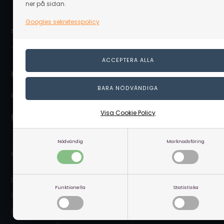
ner på sidan.
Googles sekretesspolicy
Säker betalning online:
Leverans nära dig:
Visa Cookie Policy
Nödvändig
Marknadsföring
Genvägar
DIY Guider
Funktionella
Statistiska
Säkerhetsdatablad
🎁 Presentkort