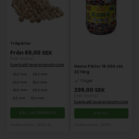
Träpärlor
Från
69,00
SEK
(inkl. moms)
Eventuellt leveranskostnader
Hama Pärlor 15.000 stk.
22 färg
23,0 mm
25,0 mm
I lager
30,0 mm
35,0 mm
299,00
SEK
40,0 mm
50,0 mm
(inkl. moms)
6,0 mm
10,0 mm
Eventuellt leveranskostnader
VÄLJ ALTERNATIV
Artikelnummer: 24302-M
Artikelnummer: 28950