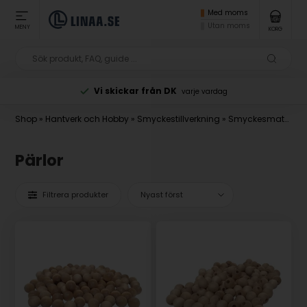
Med moms
Utan moms
MENY
KORG
Vi skickar från DK
varje vardag
Shop
»
Hantverk och Hobby
»
Smyckestillverkning
»
Smyckesmaterial för gör-det-själv
Pärlor
Filtrera produkter