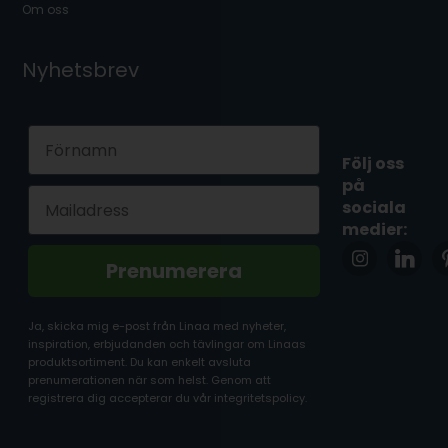
Om oss
Nyhetsbrev
First Name
Följ oss
på
Email
sociala
medier:
Prenumerera
Ja, skicka mig e-post från Linaa med nyheter,
inspiration, erbjudanden och tävlingar om Linaas
produktsortiment. Du kan enkelt avsluta
prenumerationen när som helst. Genom att
registrera dig accepterar du vår integritetspolicy.