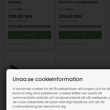
Stanley
Surform standard blad
I lager
I lager
359,00
SEK
129,00
SEK
(inkl. moms)
(inkl. moms)
Eventuellt leveranskostnader
Eventuellt leveranskostnader
Artikelnummer: 37102
Artikelnummer: 37104
Linaa.se cookieinformation
Vi använder cookies för att få webbplatsen att fungera och för at
komma ihåg dina preferenser. Cookies tillåter oss också att
sammanställa statistik och analysera besök på vår webbplats, 
att vi kan säkerställa att sidan ständigt förbättras och att vår
Surform Blad Run,
marknadsföring blir relevant för dig.
Stanley