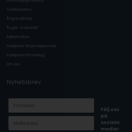
Personuppgiftspolicy
Cookiespolicy
Ångra ditt köp
Ånger- & returrätt
Reklamation
Fraktpriser till privatpersoner
Fraktpriser för företag
Om oss
Nyhetsbrev
First Name
Följ oss
på
Email
sociala
medier: