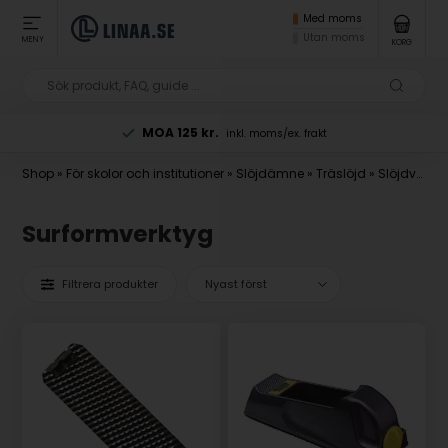
Med moms
Utan moms
MENY
KORG
MOA 125 kr.
inkl. moms/ex. frakt
Shop
»
För skolor och institutioner
»
Slöjdämne
»
Träslöjd
»
Slöjdverktyg
Surformverktyg
Filtrera produkter