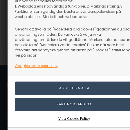
Vi använder cookies för följande:
Beställningsvara
1. Webbplatsens nödvändiga funktioner, 2. Marknadsföring, 3.
Funktioner som ger dig den bästa användarupplevelsen på
129,00
SEK
webbplatsen 4. Statistik och webbanalys.
(inkl. moms)
Eventuellt leveranskostnader
Genom att trycka på "Acceptera alla cookies" godkänner du alla
användningsområden. Du kan också välja vilka
GÅ TILL VARAN
användningsområden du vill godkänna. Markera rutorna neda
och klicka på "Acceptera valda cookies".Du kan när som helst
Artikelnummer: 37106
återkalla ditt samtycke genom att klicka på "Cookies" i fältet län
ner på sidan.
Googles sekretesspolicy
Linaa.se / Linå A/S
Bergsøesvej 11
DK-8600 Silkeborg
Danmark
Visa Cookie Policy
info@linaa.se