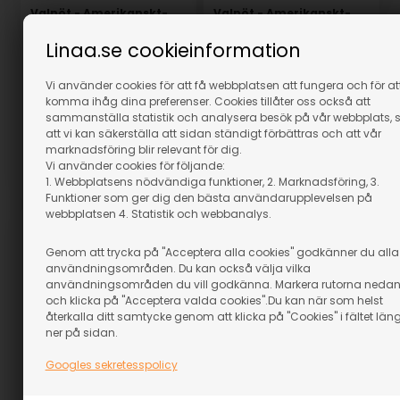
Valnöt - Amerikanskt-
Valnöt - Amerikanskt-
52x180x500 mm
52x170x500 mm
Linaa.se cookieinformation
I lager
I lager
559,00
SEK
529,00
SEK
Vi använder cookies för att få webbplatsen att fungera och för at
(inkl. moms)
(inkl. moms)
komma ihåg dina preferenser. Cookies tillåter oss också att
Eventuellt leveranskostnader
Eventuellt leveranskostnader
sammanställa statistik och analysera besök på vår webbplats, 
att vi kan säkerställa att sidan ständigt förbättras och att vår
marknadsföring blir relevant för dig.
Vi använder cookies för följande:
1. Webbplatsens nödvändiga funktioner, 2. Marknadsföring, 3.
Artikelnummer: 15012-09
Artikelnummer: 15012-08
Funktioner som ger dig den bästa användarupplevelsen på
webbplatsen 4. Statistik och webbanalys.
Genom att trycka på "Acceptera alla cookies" godkänner du alla
användningsområden. Du kan också välja vilka
användningsområden du vill godkänna. Markera rutorna neda
och klicka på "Acceptera valda cookies".Du kan när som helst
återkalla ditt samtycke genom att klicka på "Cookies" i fältet län
ner på sidan.
Googles sekretesspolicy
Valnöt - Amerikanskt-
Valnöt - Amerikanskt-