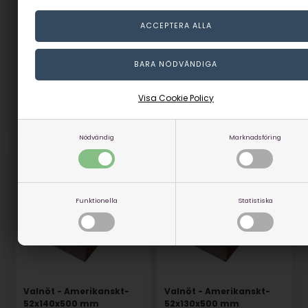
52x160x500 mm
52x150x500 mm
I lager
I lager
499,00
SEK
469,00
SEK
(inkl. moms)
(inkl. moms)
Eventuellt leveranskostnader
Eventuellt leveranskostnader
Visa Cookie Policy
Artikelnummer: 15012-07
Artikelnummer: 15012-06
Nödvändig
Marknadsföring
Funktionella
Statistiska
Valnöt - Amerikanskt-
Valnöt - Amerikanskt-
52x140x500 mm
52x130x500 mm