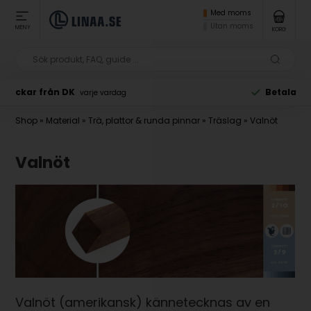
Med moms
Utan moms
MENY
KORG
Betala med Klarna
vid beställning
Shop
»
Material
»
Trä, plattor & runda pinnar
»
Träslag
»
Valnöt
Valnöt
Valnöt (amerikansk) kännetecknas av en