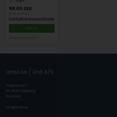
I lager
59,00
SEK
(inkl. moms)
Eventuellt leveranskostnader
Artikelnummer: 61111-2
Linaa.se / Linå A/S
Bergsøesvej 11
DK-8600 Silkeborg
Danmark
info@linaa.se