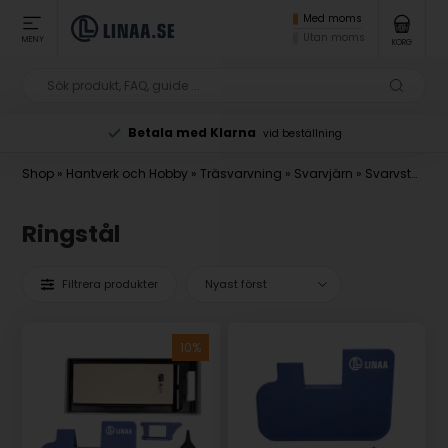
Med moms
Utan moms
MENY
KORG
Betala med Klarna
vid beställning
Shop
»
Hantverk och Hobby
»
Träsvarvning
»
Svarvjärn
»
Svarvstål för urholkning
Ringstål
Filtrera produkter