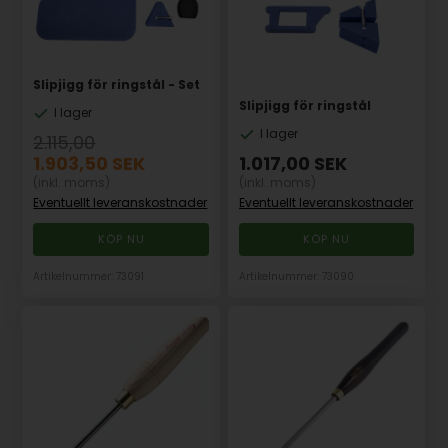
Slipjigg för ringstål - Set
Slipjigg för ringstål
I lager
I lager
2.115,00
1.903,50
SEK
1.017,00
SEK
(inkl. moms)
(inkl. moms)
Eventuellt leveranskostnader
Eventuellt leveranskostnader
Artikelnummer: 73091
Artikelnummer: 73090