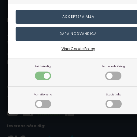
Kontakta kundservice
Hör av dig till vår kundservice som gärna hjälper dig och
svarar på dina frågor.
Visa Cookie Policy
Skicka ett mail på:
info@linaa.se
Nödvändig
Marknadsföring
Säker betalning online:
Funktionella
Statistiska
Leverans nära dig: