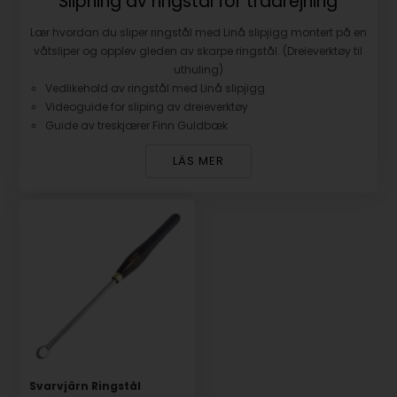
Slipning av ringstål för trädrejning
Lær hvordan du sliper ringstål med Linå slipjigg montert på en
våtsliper og opplev gleden av skarpe ringstål. (Dreieverktøy til
uthuling)
Vedlikehold av ringstål med Linå slipjigg
Videoguide for sliping av dreieverktøy
Guide av treskjærer Finn Guldbæk
LÄS MER
Svarvjärn Ringstål