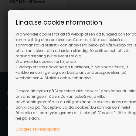
HCT125 - Ø13 mm
I lager
747,00
SEK
Linaa.se cookieinformation
(inkl. moms)
Eventuellt leveranskostnader
Vi använder cookies för att få webbplatsen att fungera och för at
komma ihåg dina preferenser. Cookies tillåter oss också att
sammanställa statistik och analysera besök på vår webbplats, 
att vi kan säkerställa att sidan ständigt förbättras och att vår
Artikelnummer: 66360
marknadsföring blir relevant för dig.
Vi använder cookies för följande:
1. Webbplatsens nödvändiga funktioner, 2. Marknadsföring, 3.
Funktioner som ger dig den bästa användarupplevelsen på
webbplatsen 4. Statistik och webbanalys.
Genom att trycka på "Acceptera alla cookies" godkänner du alla
Linaa.se / Linå A/S
användningsområden. Du kan också välja vilka
användningsområden du vill godkänna. Markera rutorna neda
och klicka på "Acceptera valda cookies".Du kan när som helst
Bergsøesvej 11
återkalla ditt samtycke genom att klicka på "Cookies" i fältet län
DK-8600 Silkeborg
ner på sidan.
Danmark
Googles sekretesspolicy
info@linaa.se