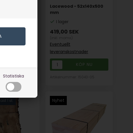
ipo -
Lacewood - 52x140x500
00 mm
mm
I lager
K
419,00
SEK
(inkl. moms)
Eventuellt
stnader
leveranskostnader
Statistiska
r: 15017-99
Artikelnummer: 15043-05
Nyhet
st 1 st.