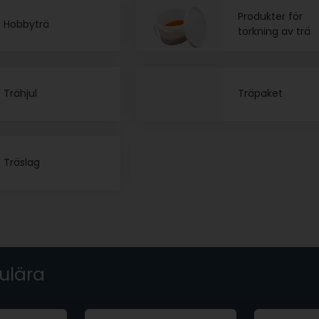
Produkter för
Hobbyträ
torkning av trä
Trähjul
Träpaket
Träslag
ulära