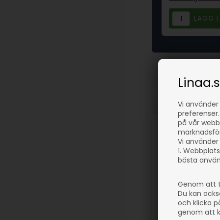
Linaa.
Filtrera prod
Vi använder
preferenser.
på vår webbp
marknadsföri
Vi använder 
1. Webbplats
bästa använ
Genom att t
Du kan ocks
och klicka p
genom att kl