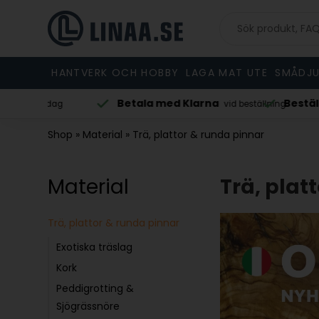
HANTVERK OCH HOBBY
LAGA MAT UTE
SMÅDJU
Betala med Klarna
Beställ före 
vardag
vid beställning
Shop
»
Material
»
Trä, plattor & runda pinnar
Material
Trä, plat
Trä, plattor & runda pinnar
Exotiska träslag
Kork
Peddigrotting &
Sjögrässnöre