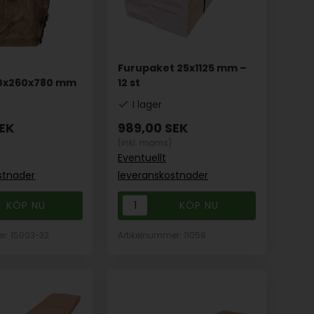
Furupaket 25x1125 mm –
40x260x780 mm
12 st
I lager
EK
989,00
SEK
(inkl. moms)
Eventuellt
stnader
leveranskostnader
r: 15003-32
Artikelnummer: 11058