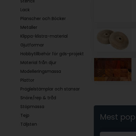
Stencil
Lack
Planscher och Böcker
Metaller
Klippa-klistra-material
Gjutformar
Hobbytillbehör för gds-projekt
Material från djur
Modelleringsmassa
Plattor
Präglelstämplar och stansar
Snöre/rep & tråd
Stöpmassa
Mest pop
Tejp
Täljsten