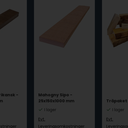
rikansk -
Mahogny Sipo -
mm
25x150x1000 mm
Träpaket 
I lager
I lager
Evt.
Evt.
stninger
Leveringsomkostninger
Leverings