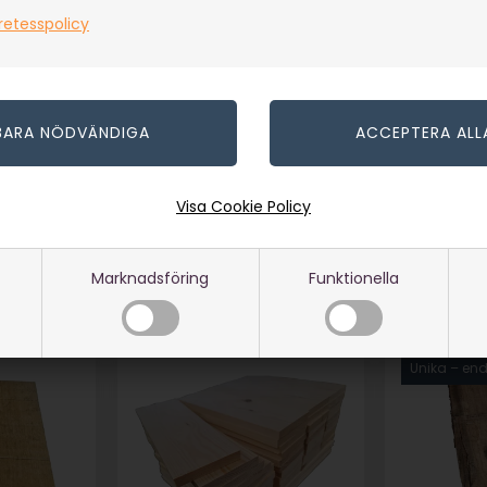
Amerikansk Lönn -
Mahogni S
retesspolicy
x500 mm
52x310x1000 mm
25x150x4
I lager
I lager
1.219,00
SEK
95,00
SE
(inkl. moms)
(inkl. moms)
Eventuellt
Eventuellt
r
leveranskostnader
leveransko
Visa Cookie Policy
Marknadsföring
Funktionella
-0
Artikelnummer: 15023-51
Artikelnumme
Unika – enda