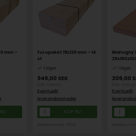
00 mm –
Furupaket 19x125 mm – 14
Mahogny S
st
25x150x1
I lager
I lager
949,00
SEK
209,00
S
(inkl. moms)
(inkl. moms)
Eventuellt
Eventuellt
r
leveranskostnader
leveransko
7
Artikelnummer: 11056
Artikelnumme