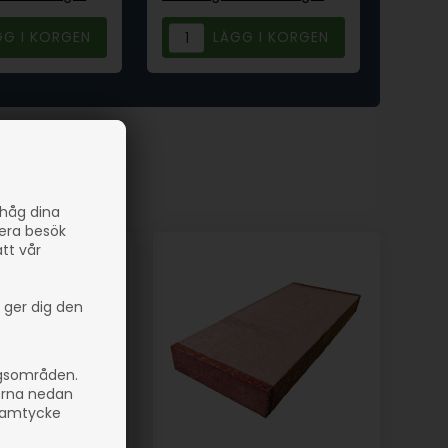
ihåg dina
sera besök
att vår
 ger dig den
ngsområden.
orna nedan
 samtycke