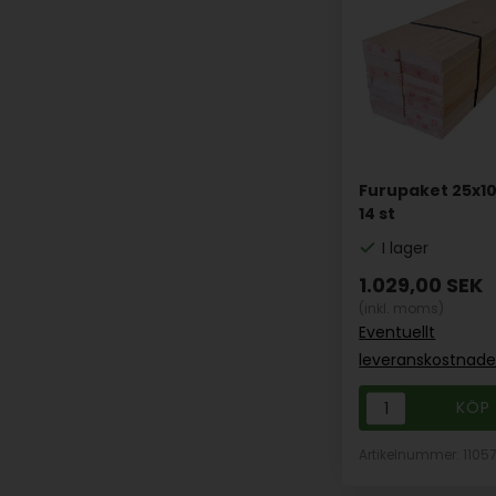
Furupaket 25x1
14 st
I lager
1.029,00
SEK
(inkl. moms)
Eventuellt
leveranskostnade
Artikelnummer: 1105