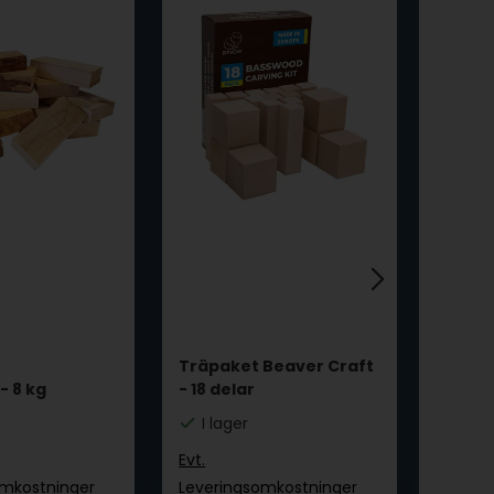
Träpaket Beaver Craft
Norde
- 8 kg
- 18 delar
UTAN
I lager
I la
Evt.
Evt.
omkostninger
Leveringsomkostninger
Leveri