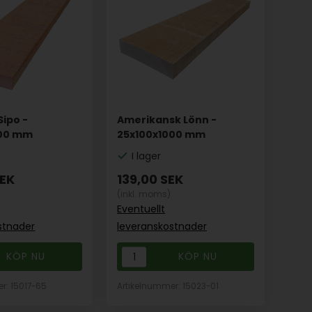
ipo -
Amerikansk Lönn -
000 mm
25x100x1000 mm
I lager
EK
139,00
SEK
(inkl. moms)
Eventuellt
stnader
leveranskostnader
r: 15017-65
Artikelnummer: 15023-01