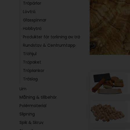
Träpärlor
Lövträ
Glasspinnar
Hobbyträ
Produkter för torkning av trä
Rundstav & Centrumtapp
Trähjul
Träpaket
Träplankor
Träslag
Lim
Målning & tillbehör
Polérmaterial
Slipning
Spik & Skruv