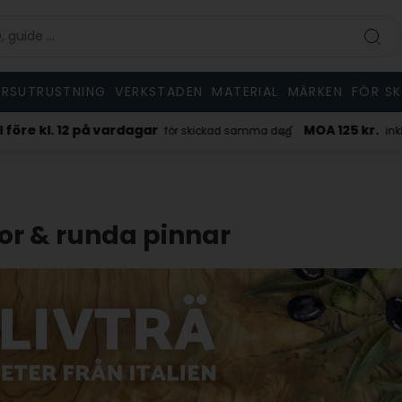
RSUTRUSTNING
VERKSTADEN
MATERIAL
MÄRKEN
FÖR S
kl. 12 på vardagar
MOA 125 kr.
för skickad samma dag
inkl. moms/e
tor & runda pinnar