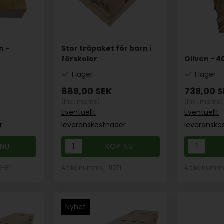
n -
Stor träpaket för barn i
förskolor
Oliven - 
I lager
I lager
889,00
SEK
739,00
S
(inkl. moms)
(inkl. moms)
Eventuellt
Eventuellt
r
leveranskostnader
leveransko
3-81
Artikelnummer: 11071
Artikelnumme
Nyhet