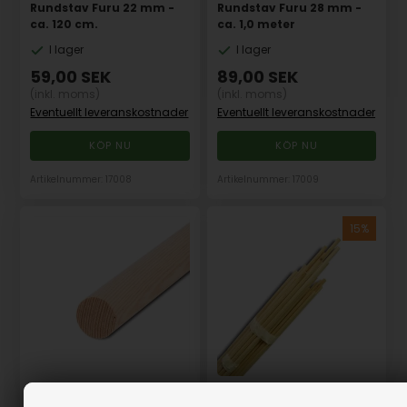
Rundstav Furu 22 mm -
Rundstav Furu 28 mm -
ca. 120 cm.
ca. 1,0 meter
I lager
I lager
59,00
SEK
89,00
SEK
(inkl. moms)
(inkl. moms)
Eventuellt leveranskostnader
Eventuellt leveranskostnader
Artikelnummer: 17008
Artikelnummer: 17009
Rundstav paket Furu R1 -