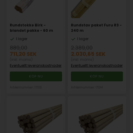
Rundstokke Birk -
Rundstav paket Furu R3 -
blandet pakke - 60 m
240 m
I lager
I lager
889,00
2.389,00
711,20
SEK
2.030,65
SEK
(inkl. moms)
(inkl. moms)
Eventuellt leveranskostnader
Eventuellt leveranskostnader
Artikelnummer: 17015
Artikelnummer: 17014