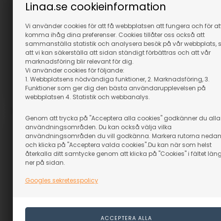
Linaa.se cookieinformation
80 m
Rundstav Furu 8 mm - ca.
1,1 meter
I lager
Vi använder cookies för att få webbplatsen att fungera och för at
I lager
1.279,00
komma ihåg dina preferenser. Cookies tillåter oss också att
19,00
SEK
1.087,15
SEK
sammanställa statistik och analysera besök på vår webbplats, 
(inkl. moms)
(inkl. moms)
att vi kan säkerställa att sidan ständigt förbättras och att vår
marknadsföring blir relevant för dig.
Eventuellt leveranskostnader
Eventuellt leveranskostnader
Vi använder cookies för följande:
1. Webbplatsens nödvändiga funktioner, 2. Marknadsföring, 3.
Funktioner som ger dig den bästa användarupplevelsen på
webbplatsen 4. Statistik och webbanalys.
Artikelnummer: 17004
Artikelnummer: 17012
Genom att trycka på "Acceptera alla cookies" godkänner du alla
användningsområden. Du kan också välja vilka
användningsområden du vill godkänna. Markera rutorna neda
och klicka på "Acceptera valda cookies".Du kan när som helst
återkalla ditt samtycke genom att klicka på "Cookies" i fältet län
ner på sidan.
Googles sekretesspolicy
Rundstav paket Furu R2 -