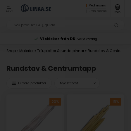
Med moms
Utan moms
MENY
KORG
Betala med Klarna
vid beställning
Shop
»
Material
»
Trä, plattor & runda pinnar
»
Rundstav & Centrumtapp
Rundstav & Centrumtapp
Filtrera produkter