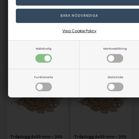
140 m
Träplugg 10x40 mm - 120
st
I lager
I lager
2.949,00
2.506,65
SEK
79,00
SEK
Visa Cookie Policy
(inkl. moms)
(inkl. moms)
Eventuellt leveranskostnader
Eventuellt leveranskostnader
Nödvändig
Marknadsföring
Artikelnummer: 17013
Artikelnummer: 17026
Funktionella
Statistiska
Träplugg 8x30 mm - 200
Träplugg 6x30 mm - 200