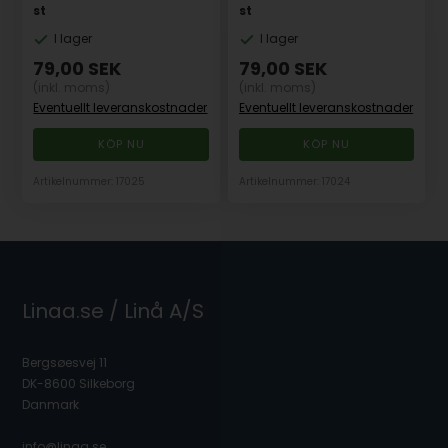
st
st
I lager
I lager
79,00
SEK
79,00
SEK
(inkl. moms)
(inkl. moms)
Eventuellt leveranskostnader
Eventuellt leveranskostnader
Artikelnummer: 17025
Artikelnummer: 17024
Linaa.se / Linå A/S
Bergsøesvej 11
DK-8600 Silkeborg
Danmark
info@linaa.se