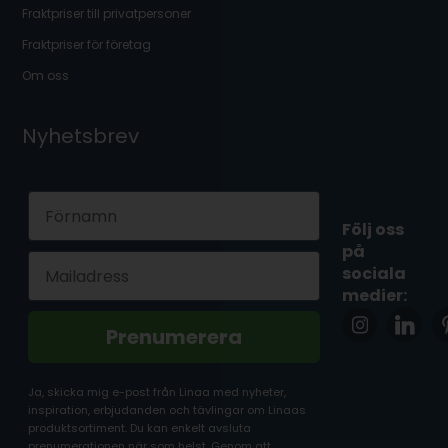
Fraktpriser till privatpersoner
Fraktpriser för företag
Om oss
Nyhetsbrev
First Name
Följ oss
på
Email
sociala
medier:
Prenumerera
Ja, skicka mig e-post från Linaa med nyheter,
inspiration, erbjudanden och tävlingar om Linaas
produktsortiment. Du kan enkelt avsluta
prenumerationen när som helst. Genom att