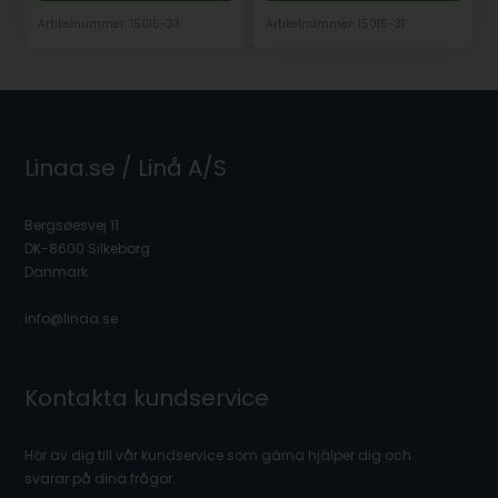
Artikelnummer: 15015-33
Artikelnummer: 15015-31
Linaa.se / Linå A/S
Bergsøesvej 11
DK-8600 Silkeborg
Danmark
info@linaa.se
Kontakta kundservice
Hör av dig till vår kundservice som gärna hjälper dig och
svarar på dina frågor.