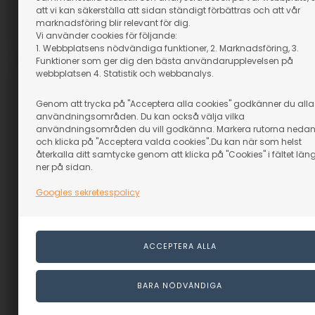
att vi kan säkerställa att sidan ständigt förbättras och att vår
marknadsföring blir relevant för dig.
Vi använder cookies för följande:
Artikelnummer: 15037-34
Artikelnummer: 15015-49
1. Webbplatsens nödvändiga funktioner, 2. Marknadsföring, 3.
Funktioner som ger dig den bästa användarupplevelsen på
webbplatsen 4. Statistik och webbanalys.
Genom att trycka på "Acceptera alla cookies" godkänner du alla
användningsområden. Du kan också välja vilka
användningsområden du vill godkänna. Markera rutorna neda
och klicka på "Acceptera valda cookies".Du kan när som helst
återkalla ditt samtycke genom att klicka på "Cookies" i fältet län
ner på sidan.
Googles sekretesspolicy
Körsbär - 25x270x1000
Körsbär - 25x230x1000
mm
mm
I lager
I lager
479,00
SEK
409,00
SEK
(inkl. moms)
(inkl. moms)
Eventuellt leveranskostnader
Eventuellt leveranskostnader