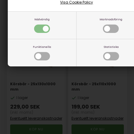
Visa Cookie Policy
Artikelnummer: 15015-47
Artikelnummer: 15015-43
Nödvändig
Marknadsföring
Funktionella
Statistiska
Körsbär - 25x130x1000
Körsbär - 25x110x1000
mm
mm
I lager
I lager
229,00
SEK
199,00
SEK
(inkl. moms)
(inkl. moms)
Eventuellt leveranskostnader
Eventuellt leveranskostnader