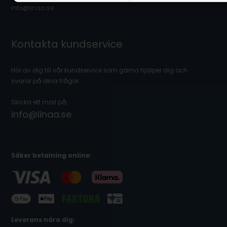
info@linaa.se
Kontakta kundservice
Hör av dig till vår kundservice som gärna hjälper dig och
svarar på dina frågor.
Skicka ett mail på:
info@linaa.se
Säker betalning online:
Leverans nära dig: