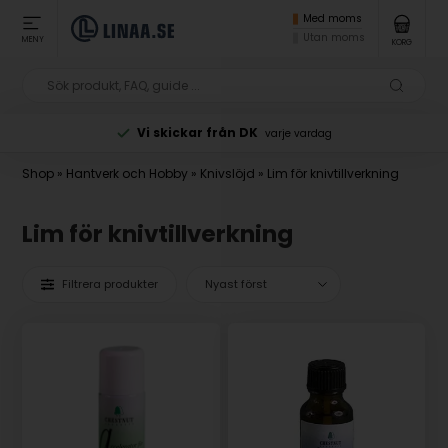
Med moms
Utan moms
MENY
KORG
Betala med Klarna
vid beställning
Shop
»
Hantverk och Hobby
»
Knivslöjd
»
Lim för knivtillverkning
Lim för knivtillverkning
Filtrera produkter