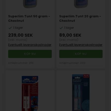
Superlim Tunt 50 gram -
Superlim Tunt 20 gram -
Chestnut
Chestnut
I lager
I lager
239,00
SEK
89,00
SEK
(inkl. moms)
(inkl. moms)
Eventuellt leveranskostnader
Eventuellt leveranskostnader
Artikelnummer: 21111
Artikelnummer: 21110