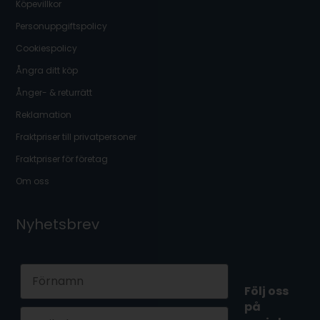
Köpevillkor
Personuppgiftspolicy
Cookiespolicy
Ångra ditt köp
Ånger- & returrätt
Reklamation
Fraktpriser till privatpersoner
Fraktpriser för företag
Om oss
Nyhetsbrev
First Name
Följ oss
på
Email