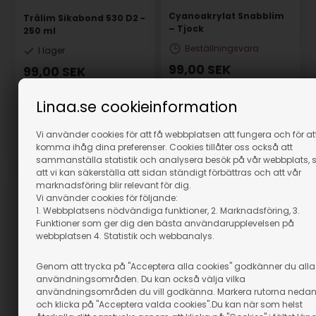
Cyanoakrylat Snabblim
Trälim Sikabond 530 D2 -
– Tjock
250 ml
Beställningsvara
I lager
99,00
SEK
99,00
SEK
(inkl. moms)
(inkl. moms)
Eventuellt leveranskostnader
Eventuellt leveranskostnader
Linaa.se cookieinformation
GÅ TILL VARAN
Vi använder cookies för att få webbplatsen att fungera och för at
komma ihåg dina preferenser. Cookies tillåter oss också att
Artikelnummer: 21010
Artikelnummer: 21114M
sammanställa statistik och analysera besök på vår webbplats, 
att vi kan säkerställa att sidan ständigt förbättras och att vår
marknadsföring blir relevant för dig.
Vi använder cookies för följande:
1. Webbplatsens nödvändiga funktioner, 2. Marknadsföring, 3.
Funktioner som ger dig den bästa användarupplevelsen på
webbplatsen 4. Statistik och webbanalys.
Genom att trycka på "Acceptera alla cookies" godkänner du alla
användningsområden. Du kan också välja vilka
användningsområden du vill godkänna. Markera rutorna neda
och klicka på "Acceptera valda cookies".Du kan när som helst