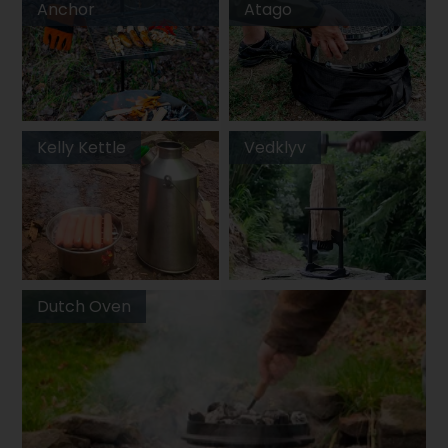
Anchor
Atago
Kelly Kettle
Vedklyv
Dutch Oven