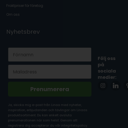
Fraktpriser för företag
Om oss
Nyhetsbrev
First Name
Följ oss
på
Email
sociala
medier:
Prenumerera
Ja, skicka mig e-post från Linaa med nyheter,
inspiration, erbjudanden och tävlingar om Linaas
produktsortiment. Du kan enkelt avsluta
prenumerationen när som helst. Genom att
registrera dig accepterar du vår integritetspolicy.