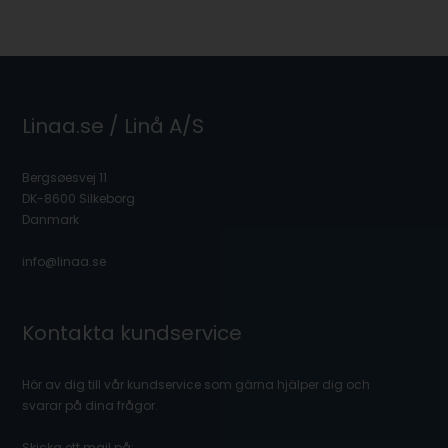
Linaa.se / Linå A/S
Bergsøesvej 11
DK-8600 Silkeborg
Danmark
info@linaa.se
Kontakta kundservice
Hör av dig till vår kundservice som gärna hjälper dig och
svarar på dina frågor.
Skicka ett mail på: