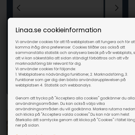
Linaa.se cookieinformation
on -
Väggfäste Ti
Bruyere rod
Attachment
Vi använder cookies för att få webbplatsen att fungera och för at
komma ihåg dina preferenser. Cookies tillåter oss också att
I lager
I lager
sammanställa statistik och analysera besök på vår webbplats, 
295,00
SEK
389,00
S
att vi kan säkerställa att sidan ständigt förbättras och att vår
inkl. moms
inkl. moms
marknadsföring blir relevant för dig.
Vi använder cookies för följande:
Eventuellt leveranskostnader
Eventuellt lev
1. Webbplatsens nödvändiga funktioner, 2. Marknadsföring, 3.
Funktioner som ger dig den bästa användarupplevelsen på
webbplatsen 4. Statistik och webbanalys.
Genom att trycka på "Acceptera alla cookies" godkänner du alla
användningsområden. Du kan också välja vilka
användningsområden du vill godkänna. Markera rutorna neda
och klicka på "Acceptera valda cookies".Du kan när som helst
återkalla ditt samtycke genom att klicka på "Cookies" i fältet län
Välkommen till linaa.se
ner på sidan.