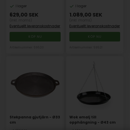
I lager
I lager
629,00
SEK
1.089,00
SEK
(inkl. moms)
(inkl. moms)
Eventuellt leveranskostnader
Eventuellt leveranskostnader
Artikelnummer: 59520
Artikelnummer: 59521
Stekpanna gjutjärn - Ø33
Wok emalj till
cm
opphängning - Ø43 cm