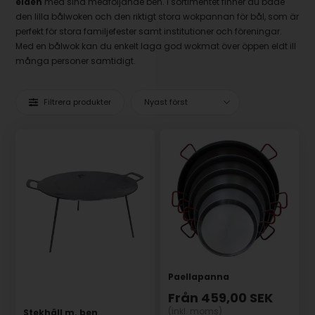
elden
med sina medföljande ben. I sortimentet finner du både
den lilla bålwoken och den riktigt stora wokpannan för bål, som är
perfekt för stora familjefester samt institutioner och föreningar.
Med en bålwok kan du enkelt laga god wokmat över öppen eldt ill
många personer samtidigt.
Filtrera produkter
Paellapanna
Från
459,00
SEK
(inkl. moms)
Stekhäll m. ben