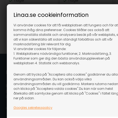
I lager
I lager
549,00
SEK
309,00
SEK
Linaa.se cookieinformation
(inkl. moms)
(inkl. moms)
Eventuellt leveranskostnader
Eventuellt leveranskostnader
Vi använder cookies för att få webbplatsen att fungera och för at
komma ihåg dina preferenser. Cookies tillåter oss också att
sammanställa statistik och analysera besök på vår webbplats, 
Artikelnummer: 59542
Artikelnummer: 59531
att vi kan säkerställa att sidan ständigt förbättras och att vår
marknadsföring blir relevant för dig.
Vi använder cookies för följande:
1. Webbplatsens nödvändiga funktioner, 2. Marknadsföring, 3.
Funktioner som ger dig den bästa användarupplevelsen på
webbplatsen 4. Statistik och webbanalys.
Linaa.se / Linå A/S
Genom att trycka på "Acceptera alla cookies" godkänner du alla
användningsområden. Du kan också välja vilka
användningsområden du vill godkänna. Markera rutorna neda
Bergsøesvej 11
och klicka på "Acceptera valda cookies".Du kan när som helst
DK-8600 Silkeborg
återkalla ditt samtycke genom att klicka på "Cookies" i fältet län
Danmark
ner på sidan.
Googles sekretesspolicy
info@linaa.se