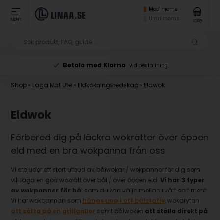
Med moms
Utan moms
MENY
KORG
Betala med Klarna
vid beställning
Shop
»
Laga Mat Ute
»
Eldkokningsredskap
»
Eldwok
Eldwok
Förbered dig på läckra wokrätter över öppen
eld med en bra wokpanna från oss
Vi erbjuder ett stort utbud av bålwokar / wokpannor för dig som
vill laga en god wokrätt över bål / över öppen eld.
Vi har 3 typer
av wokpannor för bål
som du kan välja mellan i vårt sortiment.
Vi har wokpannan som
hängs upp i ett bålstativ
, wokgrytan
att sätta på en grillgaller
samt bålwoken
att ställa direkt på