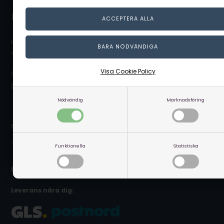
Kontakta kundservice
Hör av dig till vår kundservice som gärna hjälper dig och
svarar på dina frågor.
Visa Cookie Policy
Skicka ett mail på:
info@linaa.se
Nödvändig
Marknadsföring
Säker betalning online:
Funktionella
Statistiska
Leverans nära dig: