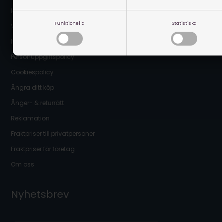
Kontakta oss
Funktionella
Statistiska
Vanliga frågor
Köpevillkor
Personuppgiftspolicy
Cookiespolicy
Ångra ditt köp
Ånger- & returrätt
Reklamation
Fraktpriser till privatpersoner
Fraktpriser för företag
Om oss
Nyhetsbrev