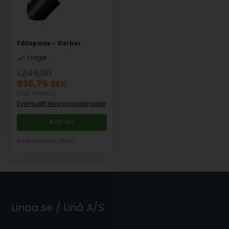
Fällspade - Gerber
I lager
1.249,00
936,75
SEK
(inkl. moms)
Eventuellt leveranskostnader
Artikelnummer: 35966
Linaa.se / Linå A/S