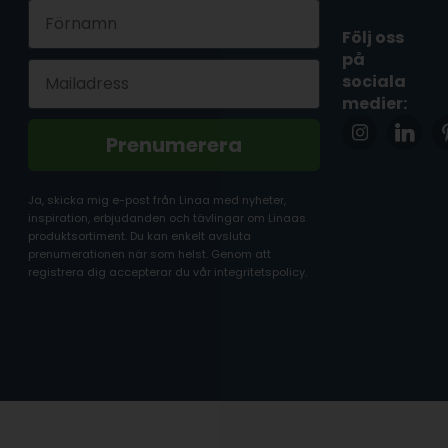
First Name
Följ oss
på
Email
sociala
medier:
Prenumerera
Ja, skicka mig e-post från Linaa med nyheter,
inspiration, erbjudanden och tävlingar om Linaas
produktsortiment. Du kan enkelt avsluta
prenumerationen när som helst. Genom att
registrera dig accepterar du vår integritetspolicy.