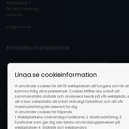
Bergsøesvej 11
DK-8600 Silkeborg
Danmark
info@linaa.se
Kontakta kundservice
Hör av dig till vår kundservice som gärna hjälper dig och
svarar på dina frågor.
Linaa.se cookieinformation
Skicka ett mail på:
Vi använder cookies för att få webbplatsen att fungera och för at
info@linaa.se
komma ihåg dina preferenser. Cookies tillåter oss också att
sammanställa statistik och analysera besök på vår webbplats, 
att vi kan säkerställa att sidan ständigt förbättras och att vår
marknadsföring blir relevant för dig.
Säker betalning online:
Vi använder cookies för följande:
1. Webbplatsens nödvändiga funktioner, 2. Marknadsföring, 3.
Funktioner som ger dig den bästa användarupplevelsen på
webbplatsen 4. Statistik och webbanalys.