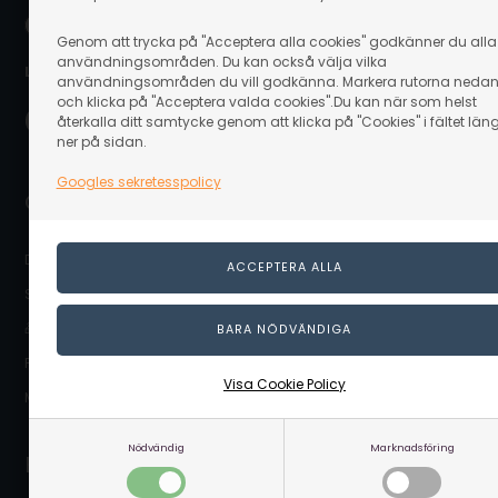
Genom att trycka på "Acceptera alla cookies" godkänner du alla
användningsområden. Du kan också välja vilka
Leverans nära dig:
användningsområden du vill godkänna. Markera rutorna neda
och klicka på "Acceptera valda cookies".Du kan när som helst
återkalla ditt samtycke genom att klicka på "Cookies" i fältet län
ner på sidan.
Googles sekretesspolicy
Genvägar
DIY Guider
Säkerhetsdatablad
🎁 Presentkort
Prenumerera på nyhetsbrev
Visa Cookie Policy
Mitt Linaa.se (Kundlogin)
Nödvändig
Marknadsföring
Kundtjänst