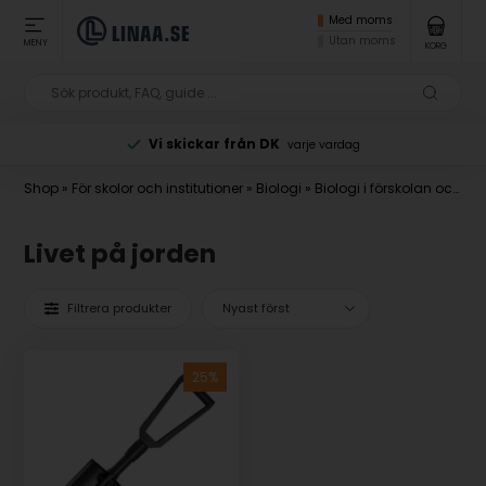
Med moms
Utan moms
MENY
KORG
Vi skickar från DK
varje vardag
Shop
»
För skolor och institutioner
»
Biologi
»
Biologi i förskolan och mellanstadiet
Livet på jorden
Filtrera produkter