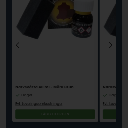
Narvsvärta 40 ml - Mörk Brun
Narvsvärta 4
I lager
I lager
Evt. Leveringsomkostninger
Evt. Levering