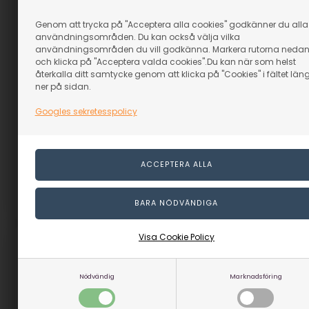
Genom att trycka på "Acceptera alla cookies" godkänner du alla
användningsområden. Du kan också välja vilka
användningsområden du vill godkänna. Markera rutorna neda
och klicka på "Acceptera valda cookies".Du kan när som helst
återkalla ditt samtycke genom att klicka på "Cookies" i fältet län
ner på sidan.
Narvsvärta 250 ml - Tan
Narvsvärta 250 ml - Blå
I lager
I lager
Googles sekretesspolicy
129,00
SEK
129,00
SEK
(inkl. moms)
(inkl. moms)
Eventuellt leveranskostnader
Eventuellt leveranskostnader
Artikelnummer: 62832
Artikelnummer: 62827
Visa Cookie Policy
Nödvändig
Marknadsföring