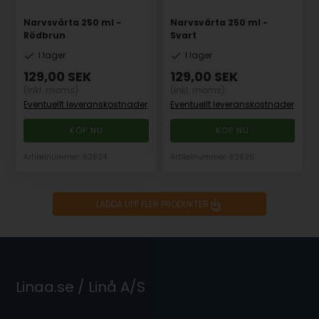
Narvsvärta 250 ml -
Narvsvärta 250 ml -
Rödbrun
Svart
I lager
I lager
129,00
SEK
129,00
SEK
(inkl. moms)
(inkl. moms)
Eventuellt leveranskostnader
Eventuellt leveranskostnader
Artikelnummer: 62824
Artikelnummer: 62820
LADDA UPP FLER PRODUKTER
Linaa.se / Linå A/S