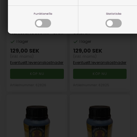
Funktionella
Statistiska
Narvsvärta 250 ml -
Narvsvärta 250 ml - Grön
Gulbrun
I lager
I lager
129,00
SEK
129,00
SEK
(inkl. moms)
(inkl. moms)
Eventuellt leveranskostnader
Eventuellt leveranskostnader
Artikelnummer: 62826
Artikelnummer: 62825