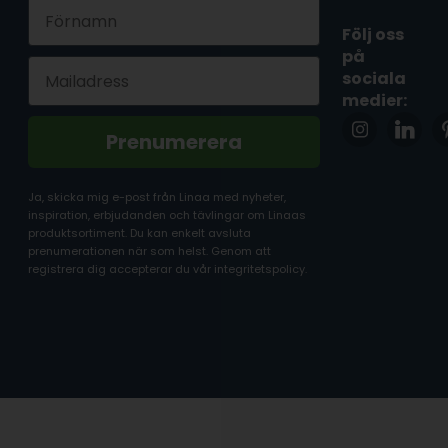
First Name
Följ oss
på
Email
sociala
medier:
Prenumerera
Ja, skicka mig e-post från Linaa med nyheter,
inspiration, erbjudanden och tävlingar om Linaas
produktsortiment. Du kan enkelt avsluta
prenumerationen när som helst. Genom att
registrera dig accepterar du vår integritetspolicy.