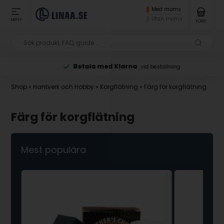
Med moms
Utan moms
MENY
KORG
Betala med Klarna
vid beställning
Shop
»
Hantverk och Hobby
»
Korgflätning
»
Färg för korgflätning
Färg för korgflätning
Mest populära