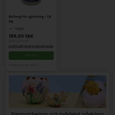
Betong för gjutning - 1,5
kg
I lager
189,00
SEK
(inkl. moms)
Eventuellt leveranskostnader
Artikelnummer: 81602
Papmacheägg och tvådelat påskägg