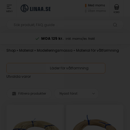
Med moms
Utan moms
MENY
KORG
MOA 125 kr.
inkl. moms/ex. frakt
Shop
»
Material
»
Modelleringsmassa
»
Material för våtformning
Läder för våtformning
Utvalda varor
Filtrera produkter