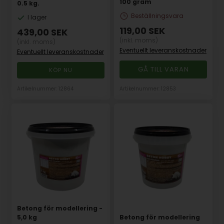
100 gram
0.5 kg.
Beställningsvara
I lager
119,00
SEK
439,00
SEK
(inkl. moms)
(inkl. moms)
Eventuellt leveranskostnader
Eventuellt leveranskostnader
GÅ TILL VARAN
Artikelnummer: 12864
Artikelnummer: 12853
Betong för modellering -
5,0 kg
Betong för modellering