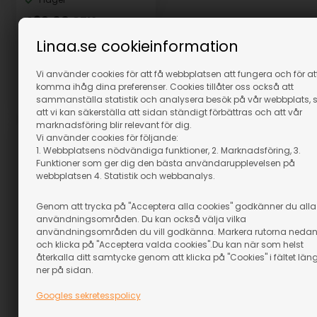
439,00
SEK
(inkl. moms)
Linaa.se cookieinformation
Eventuellt leveranskostnader
Vi använder cookies för att få webbplatsen att fungera och för at
komma ihåg dina preferenser. Cookies tillåter oss också att
sammanställa statistik och analysera besök på vår webbplats, 
Artikelnummer: 12863
att vi kan säkerställa att sidan ständigt förbättras och att vår
marknadsföring blir relevant för dig.
Vi använder cookies för följande:
1. Webbplatsens nödvändiga funktioner, 2. Marknadsföring, 3.
Funktioner som ger dig den bästa användarupplevelsen på
webbplatsen 4. Statistik och webbanalys.
Genom att trycka på "Acceptera alla cookies" godkänner du alla
användningsområden. Du kan också välja vilka
användningsområden du vill godkänna. Markera rutorna neda
och klicka på "Acceptera valda cookies".Du kan när som helst
återkalla ditt samtycke genom att klicka på "Cookies" i fältet län
ner på sidan.
Googles sekretesspolicy