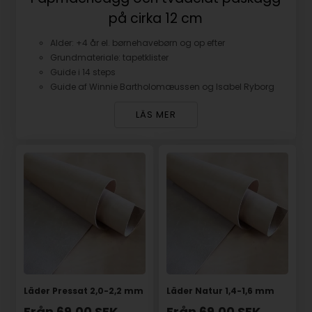
på cirka 12 cm
Alder: +4 år el. børnehavebørn og op efter
Grundmateriale: tapetklister
Guide i 14 steps
Guide af Winnie Bartholomæussen og Isabel Ryborg
LÄS MER
Läder Pressat 2,0-2,2 mm
Läder Natur 1,4-1,6 mm
Från
69,00
SEK
Från
69,00
SEK