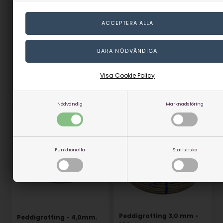
3D-effekt i läder - Våtformad
läderteknik
Ålder: +9 år eller årskurs 4 - 6
Grundmaterial: Läder
Guide i 6 steg
Designer: Betty Mørck
Visa Cookie Policy
LÄS MER
Nödvändig
Marknadsföring
Funktionella
Statistiska
Peddigrotting 3,0 mm -
Peddigrotting - 4,0mm.