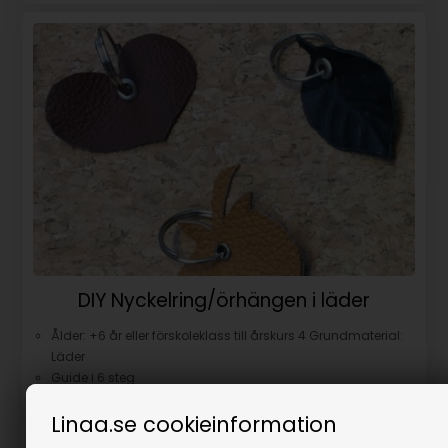
DIY Nyckelring/örhängen i läder
Ålder: +6 år eller förskoleklass till årskurs 4 Grundmaterial:
Läder
Guide i 6 steg
Designer: Betty Mørck
Linaa.se cookieinformation
LÄS MER