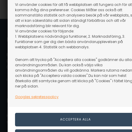
Vi använder cookies för att få webbplatsen att fungera och för at
komma ihåg dina preferenser. Cookies tillåter oss också att
sammanställa statistik och analysera besök på vår webbplats, 
att vi kan säkerställa att sidan ständigt förbättras och att vår
marknadsföring blir relevant för dig.
Vi använder cookies för följande:
1. Webbplatsens nödvändiga funktioner, 2. Marknadsföring, 3.
Linaa.se / Linå A/S
Funktioner som ger dig den bästa användarupplevelsen på
webbplatsen 4. Statistik och webbanalys.
Bergsøesvej 11
Genom att trycka på "Acceptera alla cookies" godkänner du alla
DK-8600 Silkeborg
användningsområden. Du kan också välja vilka
Danmark
användningsområden du vill godkänna. Markera rutorna neda
och klicka på "Acceptera valda cookies".Du kan när som helst
info@linaa.se
återkalla ditt samtycke genom att klicka på "Cookies" i fältet län
ner på sidan.
Googles sekretesspolicy
Kontakta kundservice
Hör av dig till vår kundservice som gärna hjälper dig och
svarar på dina frågor.