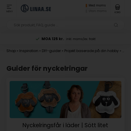
Med moms
Utan moms
MENY
KORG
MOA 125 kr.
inkl. moms/ex. frakt
Shop
»
Inspiration
»
DIY-guider
»
Projekt baserade på din hobby
»
Smyc
Guider för nyckelringar
Nyckelringsfår i läder | Sött litet