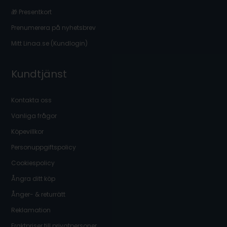
🎁 Presentkort
Prenumerera på nyhetsbrev
Mitt Linaa.se (Kundlogin)
Kundtjänst
Kontakta oss
Vanliga frågor
Köpevillkor
Personuppgiftspolicy
Cookiespolicy
Ångra ditt köp
Ånger- & returrätt
Reklamation
Fraktpriser till privatpersoner