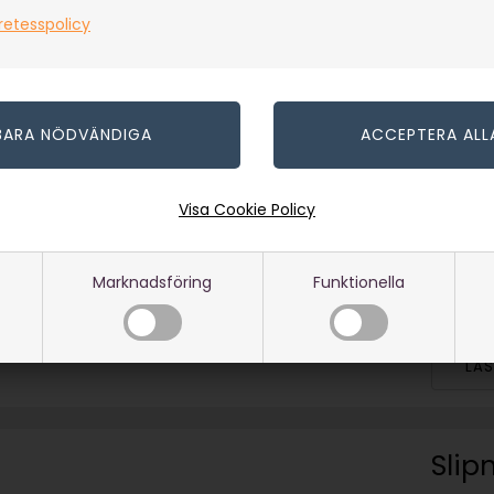
retesspolicy
Slip
egg 
Träs
Lär dig 
Visa Cookie Policy
på en T
Under
Videog
Marknadsföring
Funktionella
Guide
LÄ
Slip