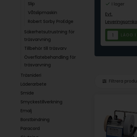
Slip
Beställningsvara
I lager
Våtslipmaskin
Evt.
Evt.
Robert Sorby ProEdge
nger
Leveringsomkostninger
Leveringsomko
Säkerhetsutrustning för
GÅ TILL VARAN
träsvarvning
Tillbehör till träsvarv
Överflatebehandling för
träsvarvning
Träsnideri
Filtrera prod
Läderarbete
Smide
Smyckestillverkning
Emalj
Borstbindning
Paracord