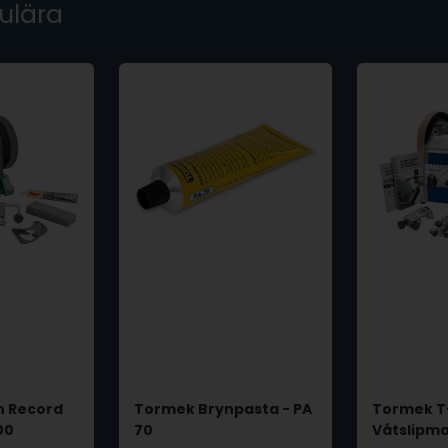
ulära
n Record
Tormek Brynpasta - PA
Tormek T
00
70
Våtslipma