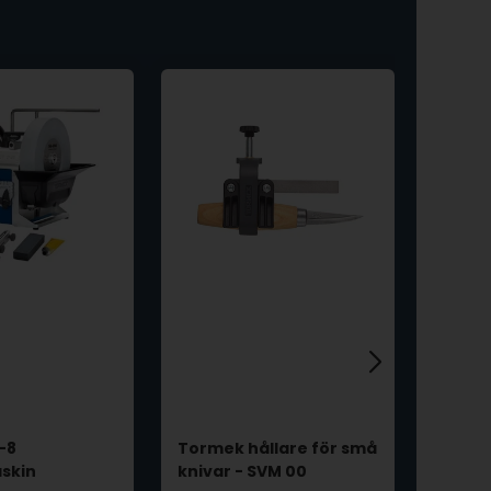
-8
Tormek hållare för små
Torme
skin
knivar - SVM 00
AX-4