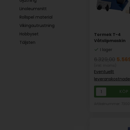
Gjutning
Linoleumsnitt
Rollspel material
Vikingautrustning
Hobbyset
Tormek T-4
Våtslipmaskin
Täljsten
I lager
6.329,00
5.56
(inkl. moms)
Eventuellt
leveranskostnade
Artikelnummer: 730