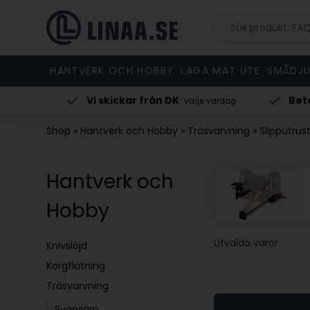
HANTVERK OCH HOBBY
LAGA MAT UTE
SMÅDJU
Betala med Klarna
Beställ före 
vardag
vid beställning
Shop
»
Hantverk och Hobby
»
Träsvarvning
»
Slipputrus
Hantverk och
Hobby
Utvalda varor
Knivslöjd
Korgflätning
Träsvarvning
Svarvjärn