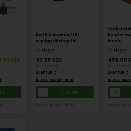
Verkstats
Inställningsmall för
knivformi
slipjigg till ringstål
Mediu
I lager
I lager
9,53
SEK
57,35
SEK
489,00
(inkl. moms)
(inkl. moms)
Eventuellt
Eventuellt
r
leveranskostnader
leveransko
05
Artikelnummer: 73092
Artikelnumme