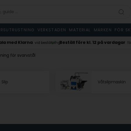
RSUTRUSTNING
VERKSTADEN
MATERIAL
MÄRKEN
FÖR S
kl. 12 på vardagar
MOA 125 kr.
för skickad samma dag
inkl. moms/e
tning för svarvstål
Slip
Våtslipmaskin