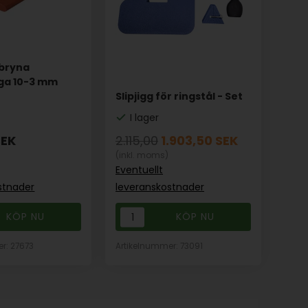
bryna
ga 10-3 mm
Slipjigg för ringstål - Set
I lager
SEK
2.115,00
1.903,50
SEK
(inkl. moms)
Eventuellt
stnader
leveranskostnader
r: 27673
Artikelnummer: 73091