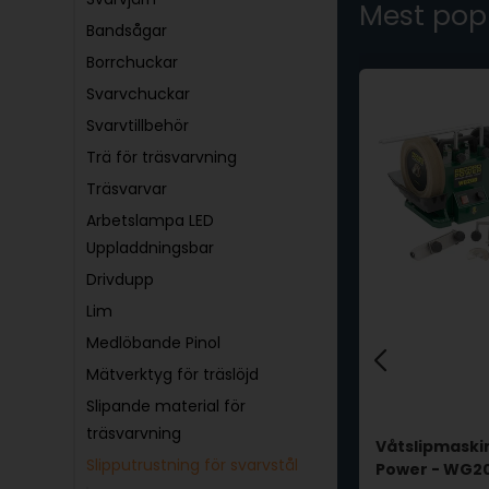
Mest pop
Bandsågar
Borrchuckar
Svarvchuckar
Svarvtillbehör
Trä för träsvarvning
Träsvarvar
Arbetslampa LED
Uppladdningsbar
Drivdupp
Lim
Medlöbande Pinol
Mätverktyg för träslöjd
Slipande material för
träsvarvning
lstöd
Tormek Jigg för
Våtslipmaski
Slipputrustning för svarvstål
profilstål - SVP80
Power - WG2