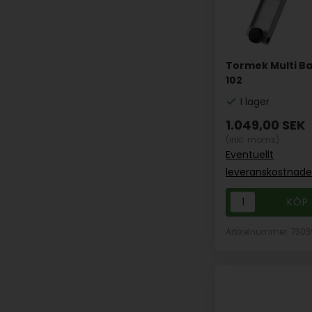
Tormek Multi B
102
I lager
1.049,00
SEK
(inkl. moms)
Eventuellt
leveranskostnade
Artikelnummer: 7303