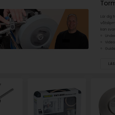
Torm
Lär dig 
våtslipm
kan svar
Under
Video
Guide
LÄ