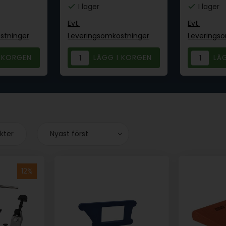
I lager
I lager
Evt.
Evt.
stninger
Leveringsomkostninger
Leverings
ukter