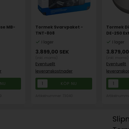
ase MB-
Tormek Svarvpaket -
Tormek Di
TNT-808
DE-250 Ext
I lager
I lager
3.899,00
SEK
3.879,0
(inkl. moms)
(inkl. moms)
Eventuellt
Eventuellt
r
leveranskostnader
leveransko
9
Artikelnummer: 73040
Artikelnumme
Slip