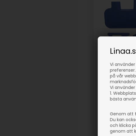
Linaa.
Slipjigg för ring
Vi använder
I lager
preferenser.
på vår webbp
1.017,00
SEK
marknadsföri
(inkl. moms)
Vi använder 
Eventuellt
1. Webbplats
bästa använ
leveranskostnade
Genom att t
Du kan ocks
och klicka p
Artikelnummer: 730
genom att kl