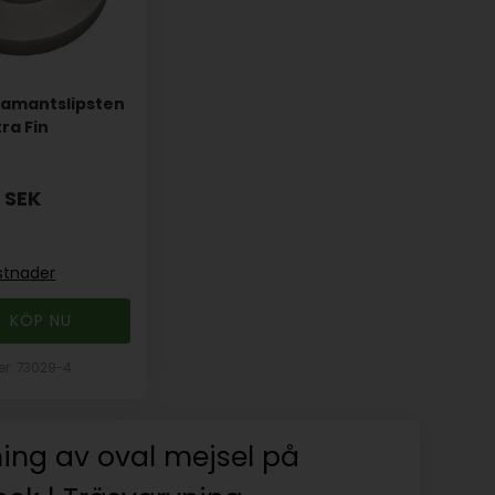
amantslipsten
ra Fin
0
SEK
stnader
r: 73029-4
ning av oval mejsel på