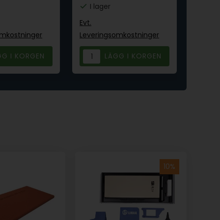
I lager
Bes
Evt.
Evt.
omkostninger
Leveringsomkostninger
Leveri
G