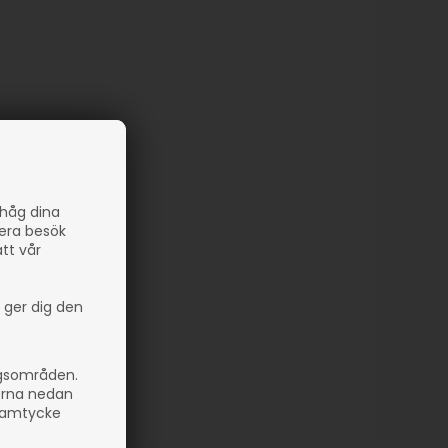
ihåg dina
sera besök
att vår
 ger dig den
ngsområden.
orna nedan
 samtycke