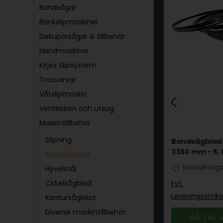
Bandsågar
Bänkslipmaskiner
Dekupörsågar & tillbehör
Handmaskiner
Kirjes Slipsystem
Träsvarvar
Våtslipmaskin
Ventilation och utsug
Maskintillbehör
Bandsågsblad
Slipning
x2820
Tandspetshärdade
Bandsågblad 
16x2240 mm
3380 mm - 6, 
Bandsågblad
I lager
Beställning
Hyvelstål
Cirkelsågblad
Evt.
Evt.
nger
Leveringsomkostninger
Leveringsomko
Kontursågblad
Diverse maskintillbehör
GÅ TILL