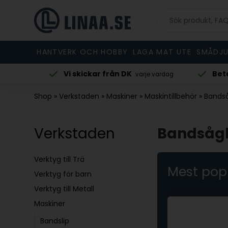
HANTVERK OCH HOBBY
LAGA MAT UTE
SMÅDJU
Betala med Klarna
Beställ före 
vardag
vid beställning
Shop
»
Verkstaden
»
Maskiner
»
Maskintillbehör
»
Bands
Verkstaden
Bandsåg
Verktyg till Trä
Mest pop
Verktyg för barn
Verktyg till Metall
Maskiner
Bandslip