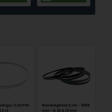
linger 3,2x1790
Bandsågblad 3 stk - 3886
 2 st
mm - 6, 10 & 13 mm