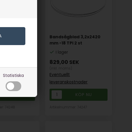
ad 3,2x2420
Bandsågblad 3,2x2420
 2 st
mm -18 TPI 2 st
I lager
EK
829,00
SEK
(inkl. moms)
Eventuellt
Statistiska
stnader
leveranskostnader
r: 74248
Artikelnummer: 74247