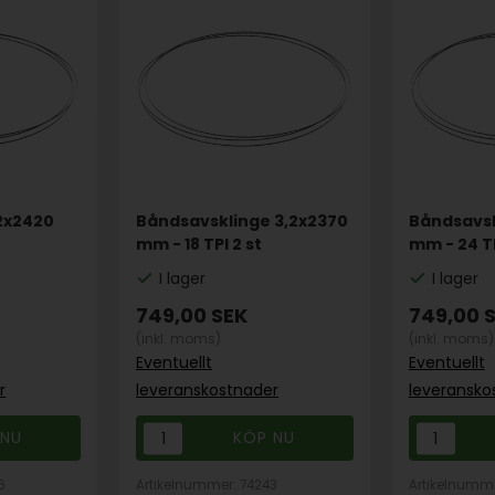
2x2420
Båndsavsklinge 3,2x2370
Båndsavsk
mm - 18 TPI 2 st
mm - 24 TP
I lager
I lager
749,00
SEK
749,00
(inkl. moms)
(inkl. moms)
Eventuellt
Eventuellt
r
leveranskostnader
leveransko
6
Artikelnummer: 74243
Artikelnumme