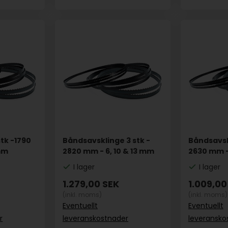
tk -1790
Båndsavsklinge 3 stk -
Båndsavskl
 mm
2820 mm - 6, 10 & 13 mm
2630 mm -
I lager
I lager
1.279,00
SEK
1.009,00
(inkl. moms)
(inkl. moms)
Eventuellt
Eventuellt
r
leveranskostnader
leveransko