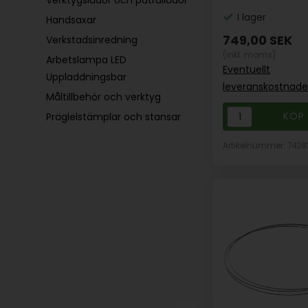
Verktygslådor och patrullådor
I lager
Handsaxar
749,00
SEK
Verkstadsinredning
(inkl. moms)
Arbetslampa LED
Eventuellt
Uppladdningsbar
leveranskostnade
Måltillbehör och verktyg
Präglelstämplar och stansar
Artikelnummer: 7428