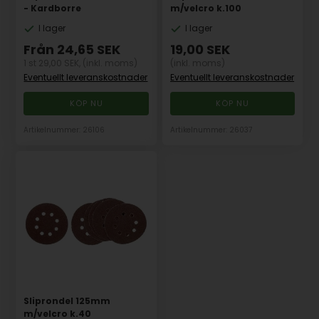
- Kardborre
m/velcro k.100
I lager
I lager
Från
24,65
SEK
19,00
SEK
1 st 29,00 SEK,
(inkl. moms)
(inkl. moms)
Eventuellt leveranskostnader
Eventuellt leveranskostnader
Artikelnummer: 26106
Artikelnummer: 26037
Sliprondel 125mm
m/velcro k.40