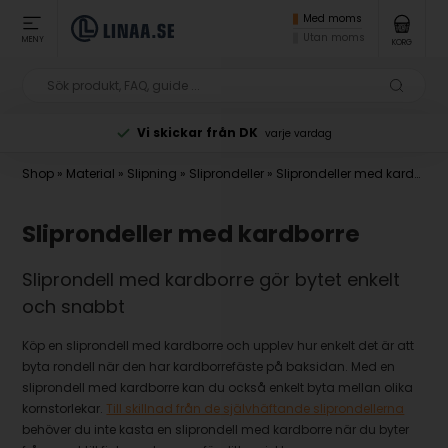
Med moms
Utan moms
MENY
KORG
Betala med Klarna
vid beställning
Shop
»
Material
»
Slipning
»
Sliprondeller
»
Sliprondeller med kardborre
Sliprondeller med kardborre
Sliprondell med kardborre gör bytet enkelt
och snabbt
Köp en sliprondell med kardborre och upplev hur enkelt det är att
byta rondell när den har kardborrefäste på baksidan. Med en
sliprondell med kardborre kan du också enkelt byta mellan olika
kornstorlekar.
Till skillnad från de självhäftande sliprondellerna
behöver du inte kasta en sliprondell med kardborre när du byter