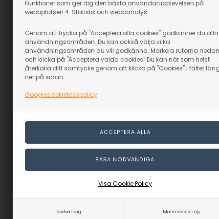
Funktioner som ger dig den bästa användarupplevelsen på
webbplatsen 4. Statistik och webbanalys.
Sliprondel Ø300mm.
Sliprondell Ø300 mm K60
k.240 - Kardborre
- Kardborre
Genom att trycka på "Acceptera alla cookies" godkänner du alla
I lager
I lager
användningsområden. Du kan också välja vilka
Från
24,65
SEK
Från
24,65
SEK
användningsområden du vill godkänna. Markera rutorna neda
och klicka på "Acceptera valda cookies".Du kan när som helst
1 st 29,00 SEK,
(inkl. moms)
1 st 29,00 SEK,
(inkl. moms)
återkalla ditt samtycke genom att klicka på "Cookies" i fältet län
Eventuellt leveranskostnader
Eventuellt leveranskostnader
ner på sidan.
Googles sekretesspolicy
Artikelnummer: 26109
Artikelnummer: 26105-1
Visa Cookie Policy
Nödvändig
Marknadsföring