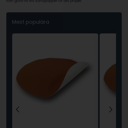
från grovt till fint sandpapper för ditt projekt.
Mest populära