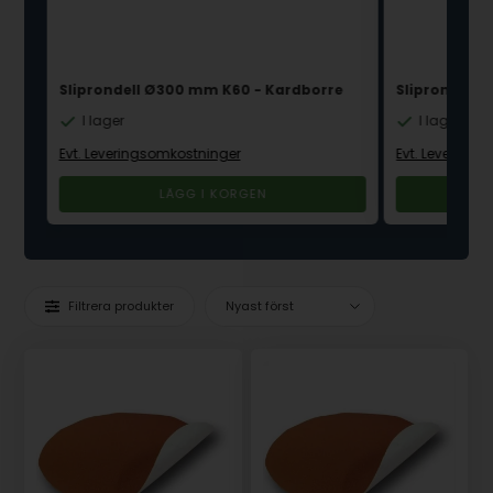
0 st
Sliprondell Ø300 mm K60 - Kardborre
Sliprondel Ø
I lager
I lager
Evt. Leveringsomkostninger
Evt. Levering
Filtrera produkter