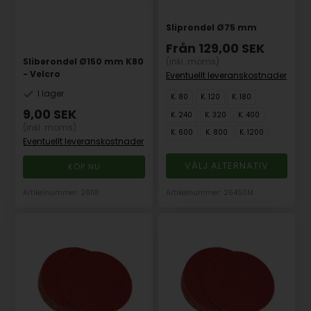
Sliprondel Ø75 mm
Från
129,00
SEK
Sliberondel Ø150 mm K80
(inkl. moms)
- Velcro
Eventuellt leveranskostnader
I lager
K. 80
K. 120
K. 180
9,00
SEK
K. 240
K. 320
K. 400
(inkl. moms)
K. 600
K. 800
K. 1200
Eventuellt leveranskostnader
VÄLJ ALTERNATIV
Artikelnummer: 26118
Artikelnummer: 26450M