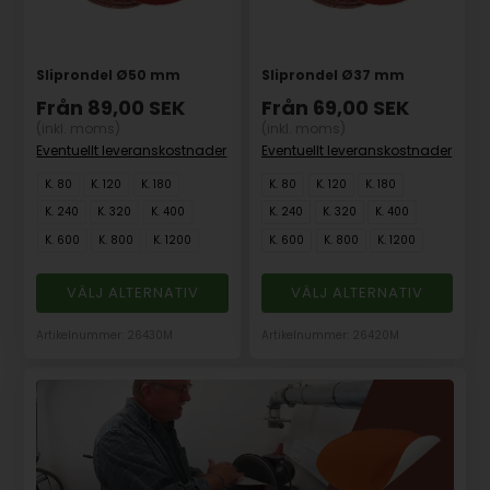
Sliprondel Ø50 mm
Sliprondel Ø37 mm
Från
89,00
SEK
Från
69,00
SEK
(inkl. moms)
(inkl. moms)
Eventuellt leveranskostnader
Eventuellt leveranskostnader
K. 80
K. 120
K. 180
K. 80
K. 120
K. 180
K. 240
K. 320
K. 400
K. 240
K. 320
K. 400
K. 600
K. 800
K. 1200
K. 600
K. 800
K. 1200
VÄLJ ALTERNATIV
VÄLJ ALTERNATIV
Artikelnummer: 26430M
Artikelnummer: 26420M