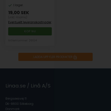
I lager
19,00
SEK
(inkl. moms)
Eventuellt leveranskostnader
Artikelnummer: 26034
LADDA UPP FLER PRODUKTER
Linaa.se / Linå A/S
Bergsøesvej 11
DK-8600 Silkeborg
Danmark