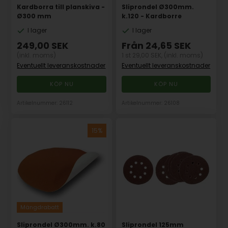
Kardborra till planskiva -
Sliprondel Ø300mm.
Ø300 mm
k.120 - Kardborre
I lager
I lager
249,00
SEK
Från
24,65
SEK
(inkl. moms)
1 st 29,00 SEK,
(inkl. moms)
Eventuellt leveranskostnader
Eventuellt leveranskostnader
Artikelnummer: 26112
Artikelnummer: 26108
Mängdrabatt
Sliprondel Ø300mm. k.80
Sliprondel 125mm