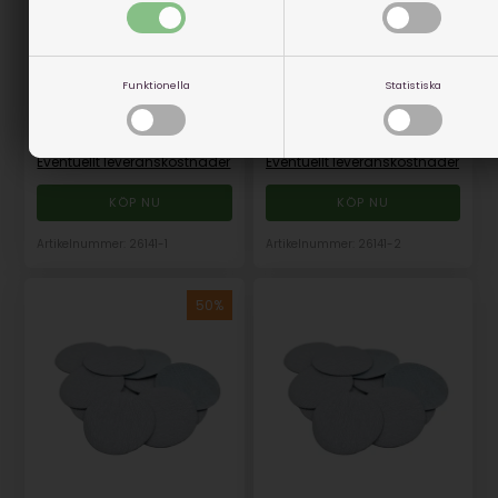
Sliprondel 50 mm, K120 -
Sliprondel 50 mm, K180 -
Kardborre 10st
Kardborre 10 st
I lager
I lager
Funktionella
Statistiska
59,00
59,00
29,50
SEK
29,50
SEK
(inkl. moms)
(inkl. moms)
Eventuellt leveranskostnader
Eventuellt leveranskostnader
Artikelnummer: 26141-1
Artikelnummer: 26141-2