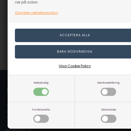
Proxxon Elstämjärn MSG
ner på sidan.
Beställningsvara
Googles sekretesspolicy
2.169,00
SEK
(inkl. moms)
Eventuellt leveranskostnader
GÅ TILL VARAN
Artikelnummer: 328644
Visa Cookie Policy
Nödvändig
Marknadsföring
Linaa.se / Linå A/S
Bergsøesvej 11
Funktionella
Statistiska
DK-8600 Silkeborg
Danmark
info@linaa.se