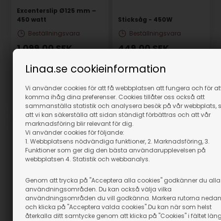
Excenterslip Ø125 mm –
450 watt
Sticksåg - 450W
Beställningsvara
Beställningsvara
1.099,00
SEK
449,00
SEK
(inkl. moms)
(inkl. moms)
Linaa.se cookieinformation
Eventuellt leveranskostnader
Eventuellt leveranskostnader
GÅ TILL VARAN
GÅ TILL VARAN
Vi använder cookies för att få webbplatsen att fungera och för at
komma ihåg dina preferenser. Cookies tillåter oss också att
sammanställa statistik och analysera besök på vår webbplats, 
Artikelnummer: 84019
Artikelnummer: 84004
att vi kan säkerställa att sidan ständigt förbättras och att vår
marknadsföring blir relevant för dig.
Vi använder cookies för följande:
1. Webbplatsens nödvändiga funktioner, 2. Marknadsföring, 3.
Funktioner som ger dig den bästa användarupplevelsen på
webbplatsen 4. Statistik och webbanalys.
Genom att trycka på "Acceptera alla cookies" godkänner du alla
användningsområden. Du kan också välja vilka
användningsområden du vill godkänna. Markera rutorna neda
och klicka på "Acceptera valda cookies".Du kan när som helst
återkalla ditt samtycke genom att klicka på "Cookies" i fältet län