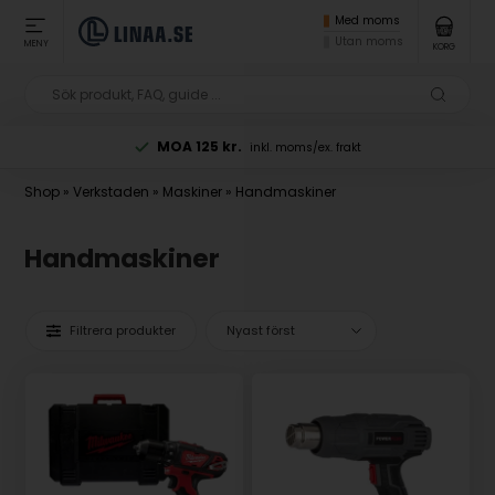
Med moms
Utan moms
MENY
KORG
MOA 125 kr.
inkl. moms/ex. frakt
Shop
»
Verkstaden
»
Maskiner
»
Handmaskiner
Handmaskiner
Filtrera produkter