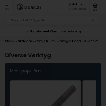
Med moms
Utan moms
MENY
KORG
Betala med Klarna
vid beställning
Shop
»
Verkstaden
»
Verktyg till Trä
»
Verktygstillbehör
»
Diverse Verktyg
Diverse Verktyg
Mest populära