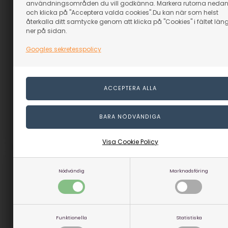
användningsområden du vill godkänna. Markera rutorna neda
och klicka på "Acceptera valda cookies".Du kan när som helst
återkalla ditt samtycke genom att klicka på "Cookies" i fältet län
ner på sidan.
Brytbladskniv Stanley -
Spikdrivare sats 3 stk.
18 mm.
Googles sekretesspolicy
I lager
I lager
319,00
SEK
69,00
SEK
(inkl. moms)
(inkl. moms)
Eventuellt leveranskostnader
Eventuellt leveranskostnader
Artikelnummer: 35350
Artikelnummer: 35300
Visa Cookie Policy
Nödvändig
Marknadsföring
Funktionella
Statistiska