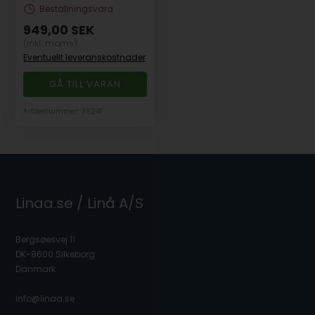
Beställningsvara
949,00
SEK
(inkl. moms)
Eventuellt leveranskostnader
GÅ TILL VARAN
Artikelnummer: 35241
Linaa.se / Linå A/S
Bergsøesvej 11
DK-8600 Silkeborg
Danmark
info@linaa.se