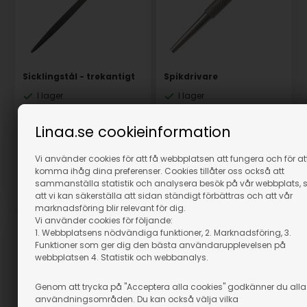
Sicklingstål - trekantigt
Spikdrivare
I lager
I lager
439,00
SEK
129,00
SEK
Linaa.se cookieinformation
(inkl. moms)
(inkl. moms)
Eventuellt leveranskostnader
Eventuellt leveranskostnader
Vi använder cookies för att få webbplatsen att fungera och för at
komma ihåg dina preferenser. Cookies tillåter oss också att
sammanställa statistik och analysera besök på vår webbplats, 
Artikelnummer: 35323
Artikelnummer: 35345
att vi kan säkerställa att sidan ständigt förbättras och att vår
marknadsföring blir relevant för dig.
Vi använder cookies för följande:
1. Webbplatsens nödvändiga funktioner, 2. Marknadsföring, 3.
Funktioner som ger dig den bästa användarupplevelsen på
webbplatsen 4. Statistik och webbanalys.
Genom att trycka på "Acceptera alla cookies" godkänner du alla
användningsområden. Du kan också välja vilka