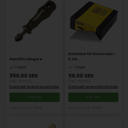
Knivblad till Universalv -
Handförsängare
5 stk.
I lager
I lager
359,00
SEK
59,00
SEK
(inkl. moms)
(inkl. moms)
Eventuellt leveranskostnader
Eventuellt leveranskostnader
Artikelnummer: 35344
Artikelnummer: 35305