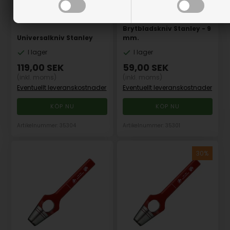
Brytbladskniv Stanley - 9
Universalkniv Stanley
mm.
I lager
I lager
119,00
SEK
59,00
SEK
(inkl. moms)
(inkl. moms)
Eventuellt leveranskostnader
Eventuellt leveranskostnader
Artikelnummer: 35304
Artikelnummer: 35301