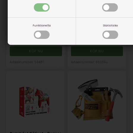
Kompass - Silva Ranger S
Val Plansch - UTAN
I lager
I lager
Funktionella
Statistiska
629,00
SEK
269,00
SEK
(inkl. moms)
(inkl. moms)
Eventuellt leveranskostnader
Eventuellt leveranskostnader
Artikelnummer: 59487
Artikelnummer: 85036u