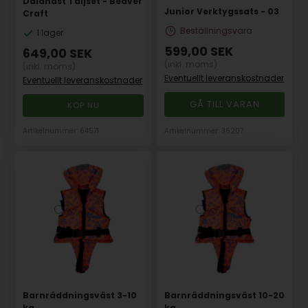
Dalahäst Täljset - Beaver
Junior Verktygssats - 03
Craft
Beställningsvara
I lager
599,00
SEK
649,00
SEK
(inkl. moms)
(inkl. moms)
Eventuellt leveranskostnader
Eventuellt leveranskostnader
GÅ TILL VARAN
Artikelnummer: 64571
Artikelnummer: 36207
Barnräddningsväst 3-10
Barnräddningsväst 10-20
kg
kg