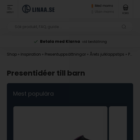
Med moms
Utan moms
MENY
KORG
Betala med Klarna
vid beställning
Shop
»
Inspiration
»
Presentuppsättningar
»
Årets julklappstips
»
Presentidéer till barn
Presentidéer till barn
Mest populära