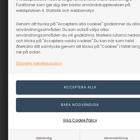
Funktioner som ger dig den bästa användarupplevelsen på
webbplatsen 4. Statistik och webbanalys.
Snidarkniv Beaver Craft -
Kid
Krabbhåv sänkhåv grön
Genom att trycka på "Acceptera alla cookies" godkänner du alla
användningsområden. Du kan också välja vilka
I lager
I lager
användningsområden du vill godkänna. Markera rutorna neda
289,00
SEK
99,00
SEK
och klicka på "Acceptera valda cookies".Du kan när som helst
återkalla ditt samtycke genom att klicka på "Cookies" i fältet län
(inkl. moms)
(inkl. moms)
ner på sidan.
Eventuellt leveranskostnader
Eventuellt leveranskostnader
Googles sekretesspolicy
Artikelnummer: 64515
Artikelnummer: 85422
Visa Cookie Policy
Nödvändig
Marknadsföring