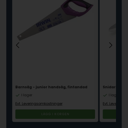
Barnsåg - junior handsåg, fintandad
Snidarkniv B
I lager
I lager
Evt. Leveringsomkostninger
Evt. Levering