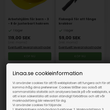
Arbetshjälm för barn - 3
Fiskespö för att fånga
- 8 år justerbart hakrem
krabbor
I lager
I lager
119,00
SEK
59,00
SEK
(inkl. moms)
(inkl. moms)
Eventuellt leveranskostnader
Eventuellt leveranskostnader
Artikelnummer: 45080
Artikelnummer: 85430
Linaa.se cookieinformation
Vi använder cookies för att få webbplatsen att fungera och för at
komma ihåg dina preferenser. Cookies tillåter oss också att
sammanställa statistik och analysera besök på vår webbplats, 
att vi kan säkerställa att sidan ständigt förbättras och att vår
marknadsföring blir relevant för dig.
Vi använder cookies för följande:
1. Webbplatsens nödvändiga funktioner, 2. Marknadsföring, 3.