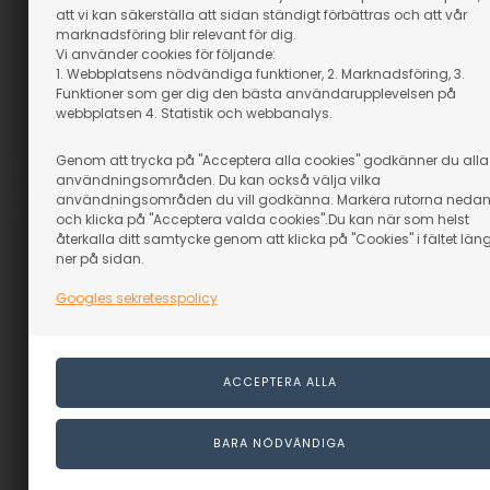
Beställningsvara
Beställningsvara
att vi kan säkerställa att sidan ständigt förbättras och att vår
7.169,00
SEK
6.569,00
SEK
marknadsföring blir relevant för dig.
Vi använder cookies för följande:
(inkl. moms)
(inkl. moms)
1. Webbplatsens nödvändiga funktioner, 2. Marknadsföring, 3.
Eventuellt leveranskostnader
Eventuellt leveranskostnader
Funktioner som ger dig den bästa användarupplevelsen på
webbplatsen 4. Statistik och webbanalys.
GÅ TILL VARAN
GÅ TILL VARAN
Genom att trycka på "Acceptera alla cookies" godkänner du alla
Artikelnummer: 95002
Artikelnummer: 95001
användningsområden. Du kan också välja vilka
användningsområden du vill godkänna. Markera rutorna neda
och klicka på "Acceptera valda cookies".Du kan när som helst
återkalla ditt samtycke genom att klicka på "Cookies" i fältet län
ner på sidan.
Googles sekretesspolicy
Hyvelbänk Ramia Kid´s
1000
Beställningsvara