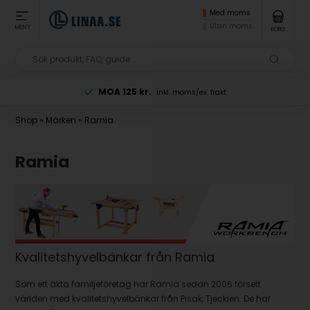
Med moms
Utan moms
MENY
KORG
MOA 125 kr.
inkl. moms/ex. frakt
Shop
»
Märken
»
Ramia
Ramia
Kvalitetshyvelbänkar från Ramia
Som ett äkta familjeföretag har Ramia sedan 2006 försett
världen med kvalitetshyvelbänkar från Pisak, Tjeckien. De har