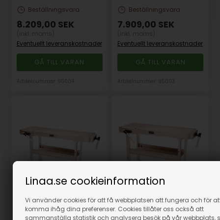
Beställningsvara
Beställningsvara
8.209,00
SEK
7.909,00
SEK
(inkl. moms)
(inkl. moms)
Eventuellt leveranskostnader
Eventuellt leveranskostnader
GÅ TILL VARAN
GÅ TILL VARAN
Artikelnummer: 95004
Artikelnummer: 95003
Linaa.se cookieinformation
Hyvelbänk Ramia ADV
Hyvelbänk Ramia ADV
Vi använder cookies för att få webbplatsen att fungera och för at
1700
1500
komma ihåg dina preferenser. Cookies tillåter oss också att
sammanställa statistik och analysera besök på vår webbplats, 