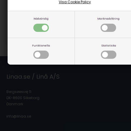
Visa Cookie Policy
7.909,00
SEK
(inkl. moms)
Eventuellt leveranskostnader
Nödvändig
Marknadsföring
GÅ TILL VARAN
Artikelnummer: 95000
Funktionella
Statistiska
Linaa.se / Linå A/S
Bergsøesvej 11
DK-8600 Silkeborg
Danmark
info@linaa.se