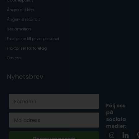
Cookiespolicy
Ångra ditt köp
Ånger- & returrätt
Reklamation
Fraktpriser till privatpersoner
Fraktpriser för företag
Om oss
Nyhetsbrev
First Name
Följ oss
på
Email
sociala
medier: