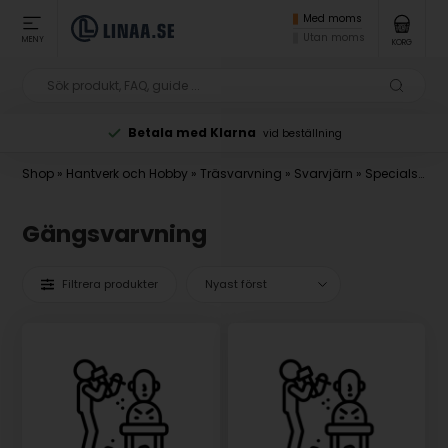
Med moms
Utan moms
MENY
KORG
Betala med Klarna
vid beställning
Shop
»
Hantverk och Hobby
»
Träsvarvning
»
Svarvjärn
»
Specialsvarvstål
Gängsvarvning
Filtrera produkter