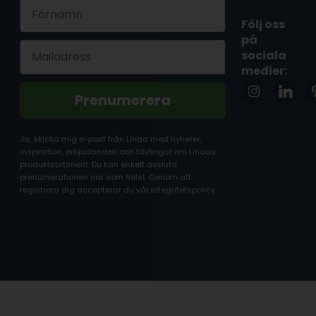
First Name
Följ oss
på
Email
sociala
medier:
Prenumerera
Ja, skicka mig e-post från Linaa med nyheter,
inspiration, erbjudanden och tävlingar om Linaas
produktsortiment. Du kan enkelt avsluta
prenumerationen när som helst. Genom att
registrera dig accepterar du vår integritetspolicy.