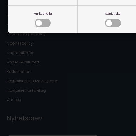
Kontakta oss
Funktionella
Statistiska
Vanliga frågor
Köpevillkor
Personuppgiftspolicy
Cookiespolicy
Ångra ditt köp
Ånger- & returrätt
Reklamation
Fraktpriser till privatpersoner
Fraktpriser för företag
Om oss
Nyhetsbrev