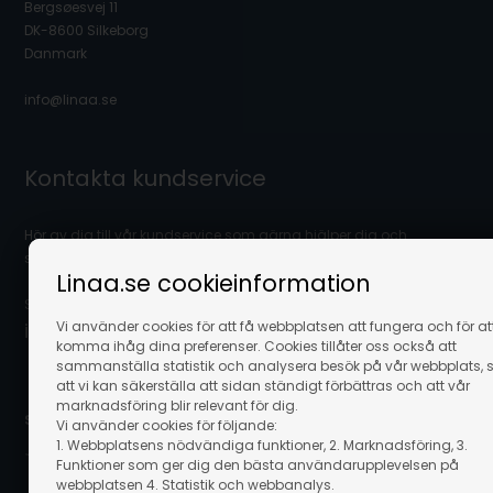
Bergsøesvej 11
DK-8600 Silkeborg
Danmark
info@linaa.se
Kontakta kundservice
Hör av dig till vår kundservice som gärna hjälper dig och
svarar på dina frågor.
Linaa.se cookieinformation
Skicka ett mail på:
Vi använder cookies för att få webbplatsen att fungera och för at
info@linaa.se
komma ihåg dina preferenser. Cookies tillåter oss också att
sammanställa statistik och analysera besök på vår webbplats, 
att vi kan säkerställa att sidan ständigt förbättras och att vår
marknadsföring blir relevant för dig.
Säker betalning online:
Vi använder cookies för följande:
1. Webbplatsens nödvändiga funktioner, 2. Marknadsföring, 3.
Funktioner som ger dig den bästa användarupplevelsen på
webbplatsen 4. Statistik och webbanalys.