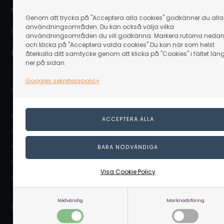
Genom att trycka på "Acceptera alla cookies" godkänner du alla
användningsområden. Du kan också välja vilka
Leverans nära dig:
användningsområden du vill godkänna. Markera rutorna neda
och klicka på "Acceptera valda cookies".Du kan när som helst
återkalla ditt samtycke genom att klicka på "Cookies" i fältet län
ner på sidan.
Googles sekretesspolicy
Genvägar
DIY Guider
Säkerhetsdatablad
🎁 Presentkort
Prenumerera på nyhetsbrev
Visa Cookie Policy
Mitt Linaa.se (Kundlogin)
Nödvändig
Marknadsföring
Kundtjänst