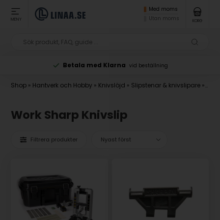
Med moms
Utan moms
MENY
KORG
Betala med Klarna
vid beställning
Shop
»
Hantverk och Hobby
»
Knivslöjd
»
Slipstenar & knivslipare
»
Elek
Work Sharp Knivslip
Filtrera produkter