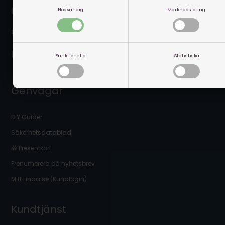
Nödvändig
Marknadsföring
Leverans nära dig:
Funktionella
Statistiska
Genvägar
DIY Guider
Säkerhetsdatablad
🎁 Presentkort
Prenumerera på nyhetsbrev
Mitt Linaa.se (Kundlogin)
Kundtjänst