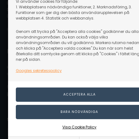
Vi använder cookies för följande:
Bergsøesvej 11
1. Webbplatsens nödvändiga funktioner, 2. Marknadsföring, 3.
DK-8600 Silkeborg
Funktioner som ger dig den bästa användarupplevelsen på
Danmark
webbplatsen 4. Statistik och webbanalys.
info@linaa.se
Genom att trycka på "Acceptera alla cookies" godkänner du alla
användningsområden. Du kan också välja vilka
användningsområden du vill godkänna. Markera rutorna neda
och klicka på "Acceptera valda cookies".Du kan när som helst
Kontakta kundservice
återkalla ditt samtycke genom att klicka på "Cookies" i fältet län
ner på sidan.
Hör av dig till vår kundservice som gärna hjälper dig och
Googles sekretesspolicy
svarar på dina frågor.
Skicka ett mail på:
info@linaa.se
Säker betalning online:
Visa Cookie Policy