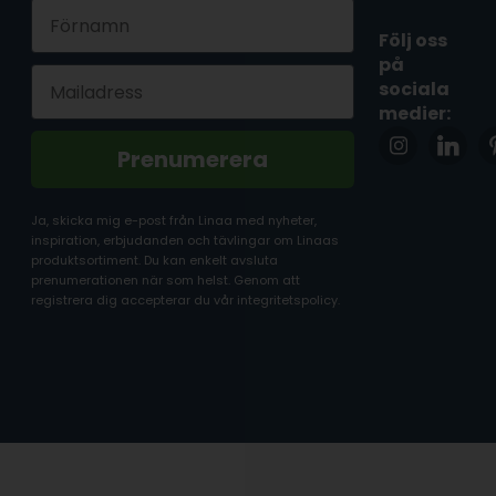
First Name
Följ oss
på
Email
sociala
medier:
Prenumerera
Ja, skicka mig e-post från Linaa med nyheter,
inspiration, erbjudanden och tävlingar om Linaas
produktsortiment. Du kan enkelt avsluta
prenumerationen när som helst. Genom att
registrera dig accepterar du vår integritetspolicy.