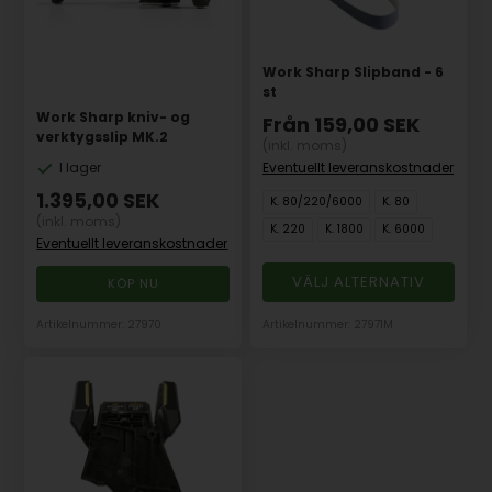
Work Sharp Slipband - 6
st
Work Sharp kniv- og
Från
159,00
SEK
verktygsslip MK.2
(inkl. moms)
Eventuellt leveranskostnader
I lager
1.395,00
SEK
K. 80/220/6000
K. 80
(inkl. moms)
K. 220
K. 1800
K. 6000
Eventuellt leveranskostnader
VÄLJ ALTERNATIV
Artikelnummer: 27970
Artikelnummer: 27971M