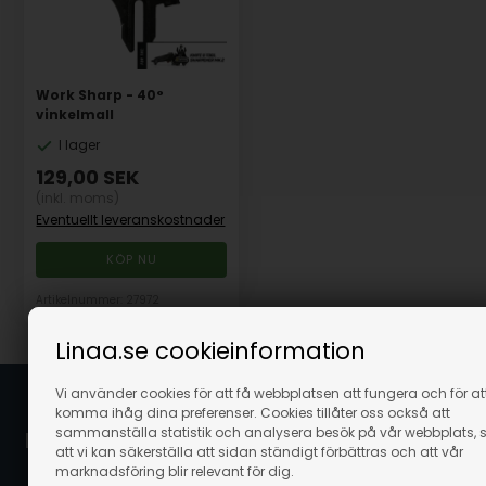
Work Sharp - 40°
vinkelmall
I lager
129,00
SEK
(inkl. moms)
Eventuellt leveranskostnader
Artikelnummer: 27972
Linaa.se cookieinformation
Vi använder cookies för att få webbplatsen att fungera och för at
komma ihåg dina preferenser. Cookies tillåter oss också att
sammanställa statistik och analysera besök på vår webbplats, 
Linaa.se / Linå A/S
att vi kan säkerställa att sidan ständigt förbättras och att vår
marknadsföring blir relevant för dig.