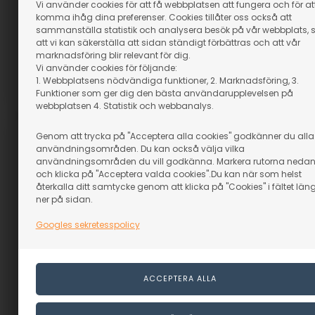
Vi använder cookies för att få webbplatsen att fungera och för at
269,00
SEK
269,00
SEK
komma ihåg dina preferenser. Cookies tillåter oss också att
sammanställa statistik och analysera besök på vår webbplats, 
(inkl. moms)
(inkl. moms)
att vi kan säkerställa att sidan ständigt förbättras och att vår
Eventuellt leveranskostnader
Eventuellt leveranskostnader
marknadsföring blir relevant för dig.
Vi använder cookies för följande:
1. Webbplatsens nödvändiga funktioner, 2. Marknadsföring, 3.
Funktioner som ger dig den bästa användarupplevelsen på
Artikelnummer: 85036u
Artikelnummer: 85039u
webbplatsen 4. Statistik och webbanalys.
Genom att trycka på "Acceptera alla cookies" godkänner du alla
användningsområden. Du kan också välja vilka
användningsområden du vill godkänna. Markera rutorna neda
och klicka på "Acceptera valda cookies".Du kan när som helst
återkalla ditt samtycke genom att klicka på "Cookies" i fältet län
ner på sidan.
Googles sekretesspolicy
Sötvattenfisk Plansch -
Haj Plansch - UTAN
UTAN
I lager
I lager