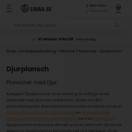
Med moms
Utan moms
MENY
KORG
Betala med Klarna
vid beställning
Shop
»
Smådjursutrustning
»
Affischer / Planscher
»
Djurplansch
Djurplansch
Planscher med Djur
Kategorin 'Djurplanscher' är en samling av många av de
planscher med djur som också finns i andra av våra
planschkategorier. Bland planscherna hittar du bland annat en
havens fåglar plansch
,
valplanschen
, en
färskvattensfisk
plansch
,
rovfåglar och ugglor plansch
samt en
vilt plansch
.
Djurplanscherna illustrerar ett brett urval av arter inom sitt ämne.
Arterna är avbildade mycket naturtroget och detaljerat, så du