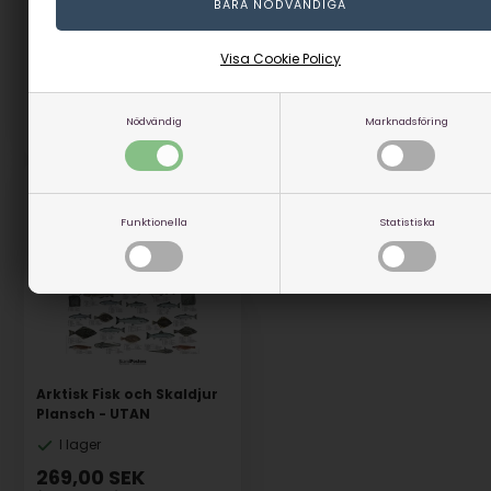
269,00
SEK
269,00
SEK
(inkl. moms)
(inkl. moms)
Eventuellt leveranskostnader
Eventuellt leveranskostnader
Visa Cookie Policy
Nödvändig
Marknadsföring
Artikelnummer: 85040u
Artikelnummer: 85035u
Funktionella
Statistiska
Arktisk Fisk och Skaldjur
Plansch - UTAN
I lager
269,00
SEK