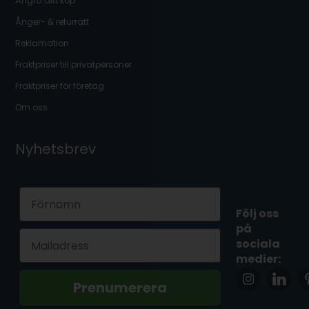
Ångra ditt köp
Ånger- & returrätt
Reklamation
Fraktpriser till privatpersoner
Fraktpriser för företag
Om oss
Nyhetsbrev
First Name
Följ oss
på
Email
sociala
medier:
Prenumerera