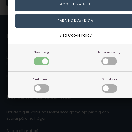
Linaa.se / Linå A/S
Visa Cookie Policy
Bergsøesvej 11
Nödvändig
Marknadsföring
DK-8600 Silkeborg
Danmark
info@linaa.se
Funktionella
Statistiska
Kontakta kundservice
Hör av dig till vår kundservice som gärna hjälper dig och
svarar på dina frågor.
Skicka ett mail på: