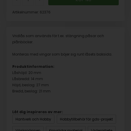
-
+
Artikelnummer:
62376
Vridlås som används för t.ex. stängning påsar och
plånböcker.
Monteras med vingar som böjer sig runt låsets baksida.
Produktinformation:
Låshöjd: 20 mm
Låsbredd: 14 mm
Höjd, beslag: 27 mm
Bredd, beslag: 21 mm
Låt dig inspireras av mer:
Hantverk och Hobby
Hobbytillbehör för gds-projekt
Väskspännen
Knivslidor material
Läderarbete