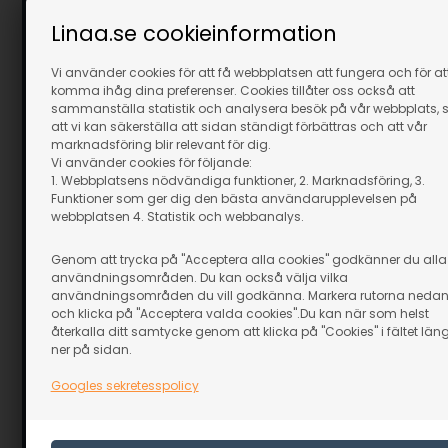
Linaa.se cookieinformation
Vi använder cookies för att få webbplatsen att fungera och för at
komma ihåg dina preferenser. Cookies tillåter oss också att
sammanställa statistik och analysera besök på vår webbplats, 
att vi kan säkerställa att sidan ständigt förbättras och att vår
marknadsföring blir relevant för dig.
Vi använder cookies för följande:
1. Webbplatsens nödvändiga funktioner, 2. Marknadsföring, 3.
Funktioner som ger dig den bästa användarupplevelsen på
webbplatsen 4. Statistik och webbanalys.
Genom att trycka på "Acceptera alla cookies" godkänner du alla
användningsområden. Du kan också välja vilka
Härdningsugn - MH450
Oljefärg - 12 
användningsområden du vill godkänna. Markera rutorna neda
och klicka på "Acceptera valda cookies".Du kan när som helst
Beställningsvara
I lager
återkalla ditt samtycke genom att klicka på "Cookies" i fältet län
17.199,00
SEK
349,00
S
ner på sidan.
inkl. moms
inkl. moms
Eventuellt leveranskostnader
Googles sekretesspolicy
Eventuellt lev
GÅ TILL VARAN