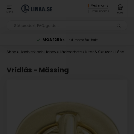
Med moms
Utan moms
MENY
KORG
MOA 125 kr.
inkl. moms/ex. frakt
Shop
»
Hantverk och Hobby
»
Läderarbete
»
Nitar & Skruvar
»
Låsa
Vridlås - Mässing