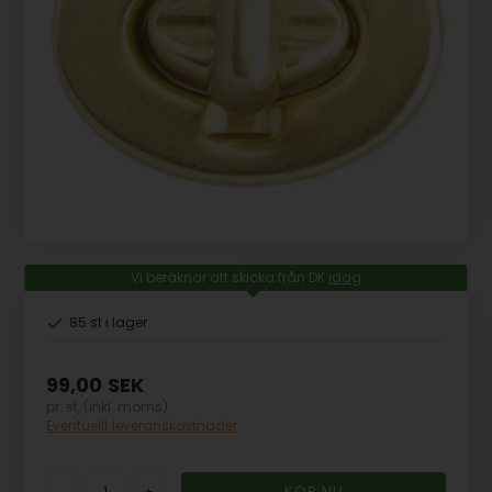
Vi beräknar att skicka från DK
idag
85 st
i lager
99,00
SEK
pr. st, (inkl. moms)
Eventuellt leveranskostnader