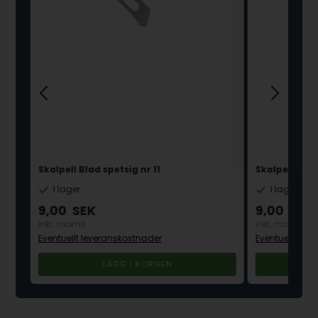
Skalpell Blad spetsig nr 11
Skalpell blad
I lager
I lager
9,00
SEK
9,00
SEK
inkl. moms
inkl. moms
Eventuellt leveranskostnader
Eventuellt lev