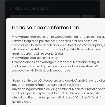
Andra köpte också
Linaa.se cookieinformation
Vi använder cookies för att få webbplatsen att fungera och för at
komma ihåg dina preferenser. Cookies tillåter oss också att
sammanställa statistik och analysera besök på vår webbplats, 
att vi kan säkerställa att sidan ständigt förbättras och att vår
marknadsföring blir relevant för dig.
Vi använder cookies för följande:
1. Webbplatsens nödvändiga funktioner, 2. Marknadsföring, 3.
Funktioner som ger dig den bästa användarupplevelsen på
webbplatsen 4. Statistik och webbanalys.
Genom att trycka på "Acceptera alla cookies" godkänner du alla
användningsområden. Du kan också välja vilka
användningsområden du vill godkänna. Markera rutorna neda
och klicka på "Acceptera valda cookies".Du kan när som helst
återkalla ditt samtycke genom att klicka på "Cookies" i fältet län
ner på sidan.
Korgbotten Oval 33x45 cm - 61 hål
Lödpincett R