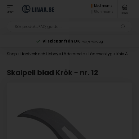
Med moms
Utan moms
MENY
KORG
Vi skickar från DK
varje vardag
Shop
»
Hantverk och Hobby
»
Läderarbete
»
Läderverktyg
»
Kniv & skalpell
Skalpell blad Krök - nr. 12