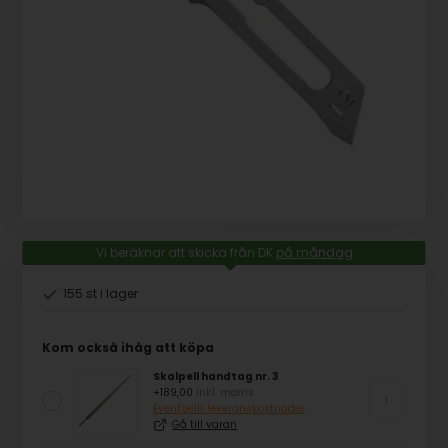
Vi beräknar att skicka från DK
på måndag
155 st
i lager
Kom också ihåg att köpa
Skalpell handtag nr. 3
+189,00
inkl. moms
Eventuellt leveranskostnader
Gå till varan