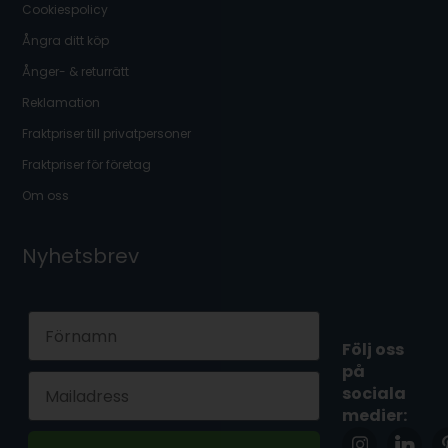
Cookiespolicy
Ångra ditt köp
Ånger- & returrätt
Reklamation
Fraktpriser till privatpersoner
Fraktpriser för företag
Om oss
Nyhetsbrev
First Name
Följ oss
på
Email
sociala
medier: