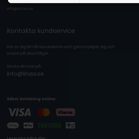
info@linaa.se
Kontakta kundservice
Hör av dig till vår kundservice som gärna hjälper dig och
svarar på dina frågor.
Skicka ett mail på:
info@linaa.se
Säker betalning online:
Leverans nära dig: