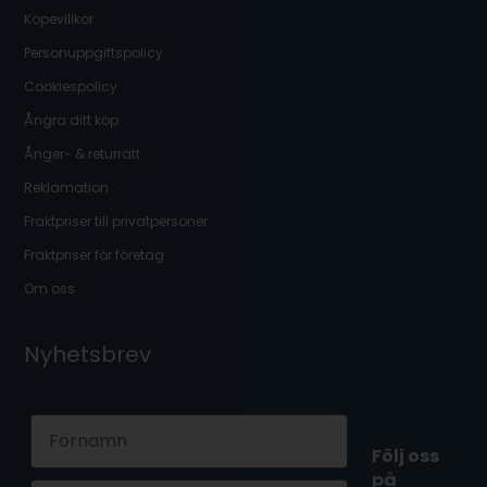
Köpevillkor
Personuppgiftspolicy
Cookiespolicy
Ångra ditt köp
Ånger- & returrätt
Reklamation
Fraktpriser till privatpersoner
Fraktpriser för företag
Om oss
Nyhetsbrev
First Name
Följ oss
på