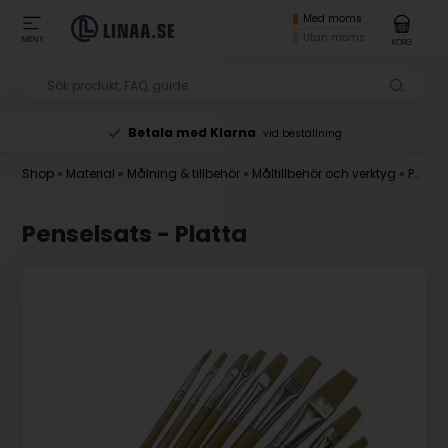
Med moms
Utan moms
MENY
KORG
Betala med Klarna
vid beställning
Shop
»
Material
»
Målning & tillbehör
»
Måltillbehör och verktyg
»
Penslar
Penselsats - Platta