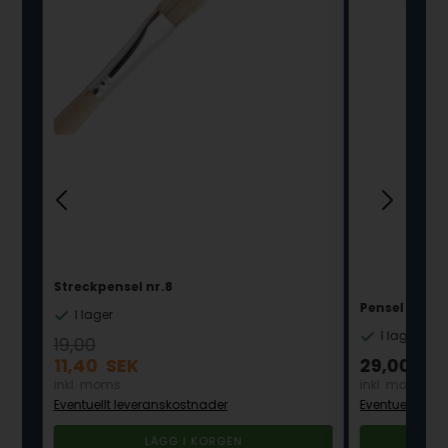
Streckpensel nr.8
Pensel till L
I lager
I lager
19,00
11,40
SEK
29,00
SE
inkl. moms
inkl. moms
Eventuellt leveranskostnader
Eventuellt lev