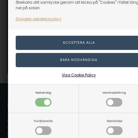
återkalla ditt samtycke genom att klicka på "Cookies" i fältet län
ner på sidan.
Acrylfärg 0,5 ltr. - 15 ass
Acrylfärg Vit 
Googles sekretesspolicy
I lager
I lager
939,00
657,30
SEK
59,00
SE
inkl. moms
inkl. moms
Eventuellt leveranskostnader
Eventuellt lev
Visa Cookie Policy
Nödvändig
Marknadsföring
Linaa.se / Linå A/S
Bergsøesvej 11
Funktionella
Statistiska
DK-8600 Silkeborg
Danmark