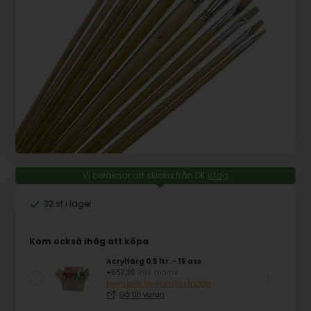
Vi beräknar att skicka från DK
idag
32 st
i lager
Kom också ihåg att köpa
Acrylfärg 0,5 ltr. - 15 ass
+657,30
inkl. moms
Eventuellt leveranskostnader
Gå till varan