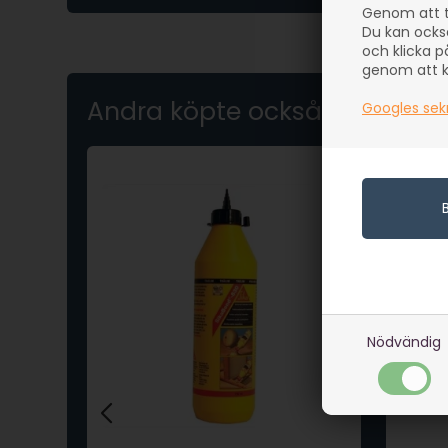
Genom att t
Du kan ocks
och klicka p
genom att kl
Andra köpte också
Googles sek
Nödvändig