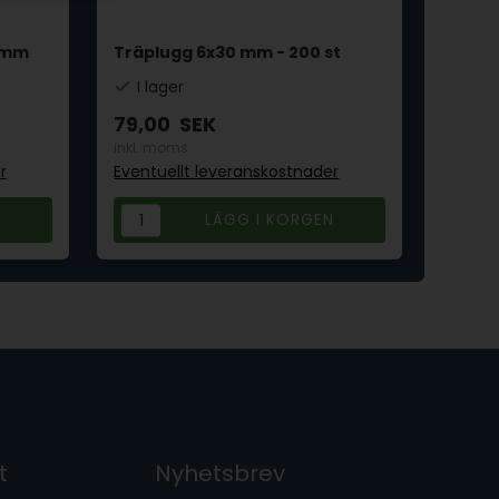
93mm
Träplugg 6x30 mm - 200 st
Slipp
I lager
I la
79,00
SEK
299,
inkl. moms
inkl. 
r
Eventuellt leveranskostnader
Eventu
t
Nyhetsbrev