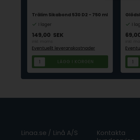
3mm
Trälim Sikabond 530 D2 - 750 ml
Glödsk
I lager
I la
149,00
SEK
69,0
inkl. moms
inkl. m
r
Eventuellt leveranskostnader
Eventu
Linaa.se / Linå A/S
Kontakta