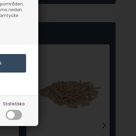
ngsområden.
orna nedan
 samtycke
Statistiska