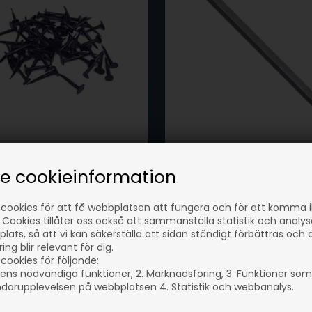
k Blå 1,4x13 mm - ca. 500
se cookieinformation
Spik fyrkantade 1.8x35 m
I lager
ger
 cookies för att få webbplatsen att fungera och för att komma 
 Cookies tillåter oss också att sammanställa statistik och analy
239,00
SEK
00
SEK
lats, så att vi kan säkerställa att sidan ständigt förbättras och 
inkl. moms
oms
ng blir relevant för dig.
Eventuellt leveranskostnade
ellt leveranskostnader
cookies för följande:
ens nödvändiga funktioner, 2. Marknadsföring, 3. Funktioner som
darupplevelsen på webbplatsen 4. Statistik och webbanalys.