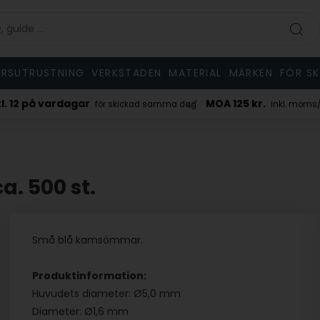
RSUTRUSTNING
VERKSTADEN
MATERIAL
MÄRKEN
FÖR S
kl. 12 på vardagar
MOA 125 kr.
för skickad samma dag
inkl. moms/e
a. 500 st.
Små blå kamsömmar.
Produktinformation:
Huvudets diameter: Ø5,0 mm
Diameter: Ø1,6 mm