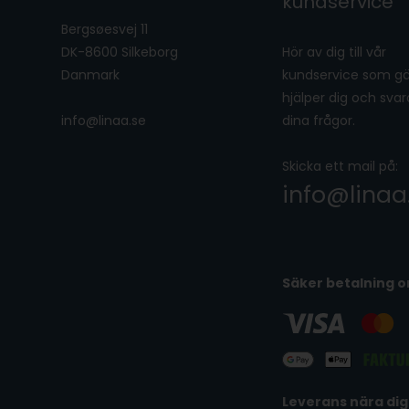
kundservice
Bergsøesvej 11
DK-8600 Silkeborg
Hör av dig till vår
Danmark
kundservice som g
hjälper dig och svar
info@linaa.se
dina frågor.
Skicka ett mail på:
info@linaa
Säker betalning o
Leverans nära dig