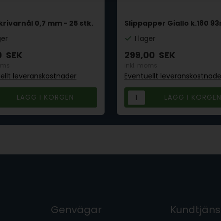
rivarnål 0,7 mm - 25 stk.
Slippapper Giallo k.180 
ger
I lager
0
SEK
299,00
SEK
oms
inkl. moms
ellt leveranskostnader
Eventuellt leveranskostnade
Genvägar
Kundtjäns