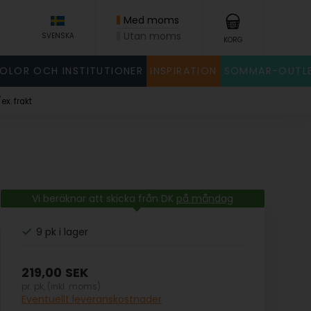
Med moms
Utan moms
SVENSKA
KORG
KOLOR OCH INSTITUTIONER
INSPIRATION
SOMMAR-OUTL
x. frakt
Vi beräknar att skicka från DK
på måndag
9 pk
i lager
219,00
SEK
pr. pk, (inkl. moms)
Eventuellt leveranskostnader