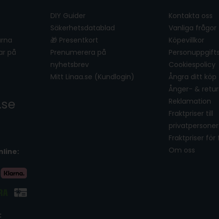
DIY Guider
Kontakta oss
Säkerhetsdatablad
Vanliga frågor
ärna
🎁 Presentkort
Köpevillkor
ar på
Prenumerera på
Personuppgifts
nyhetsbrev
Cookiespolicy
Mitt Linaa.se (Kundlogin)
Ångra ditt köp
Ånger- & retur
.se
Reklamation
Fraktpriser till
privatpersoner
Fraktpriser för
Om oss
nline:
: