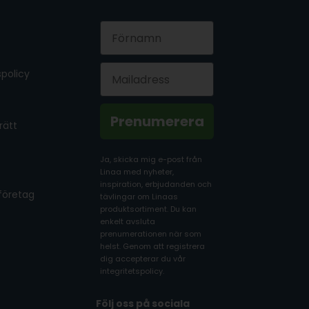
First Name
Email
policy
Prenumerera
rätt
Ja, skicka mig e-post från
Linaa med nyheter,
inspiration, erbjudanden och
 företag
tävlingar om Linaas
produktsortiment. Du kan
enkelt avsluta
prenumerationen när som
helst. Genom att registrera
dig accepterar du vår
integritetspolicy.
Följ oss på sociala