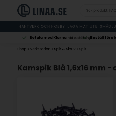
HANTVERK OCH HOBBY
LAGA MAT UTE
SMÅDJU
Betala med Klarna
Beställ före 
vardag
vid beställning
Shop
»
Verkstaden
»
Spik & Skruv
»
Spik
Kamspik Blå 1,6x16 mm - c