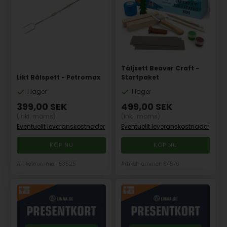
Täljsett Beaver Craft -
Likt Bålspett - Petromax
Startpaket
I lager
I lager
399,00
SEK
499,00
SEK
(inkl. moms)
(inkl. moms)
Eventuellt leveranskostnader
Eventuellt leveranskostnader
Artikelnummer: 53525
Artikelnummer: 64576