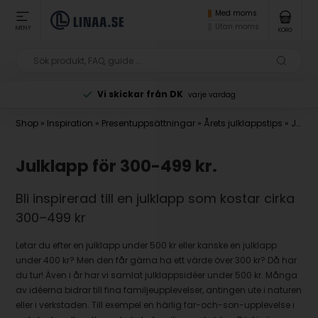
Med moms
Utan moms
MENY
KORG
Vi skickar från DK
varje vardag
Shop
»
Inspiration
»
Presentuppsättningar
»
Årets julklappstips
»
Julklapp för 300-499 kr.
Julklapp för 300-499 kr.
Bli inspirerad till en julklapp som kostar cirka
300–499 kr
Letar du efter en julklapp under 500 kr eller kanske en julklapp
under 400 kr? Men den får gärna ha ett värde över 300 kr? Då har
du tur! Även i år har vi samlat julklappsidéer under 500 kr. Många
av idéerna bidrar till fina familjeupplevelser, antingen ute i naturen
eller i verkstaden. Till exempel en härlig far-och-son-upplevelse i