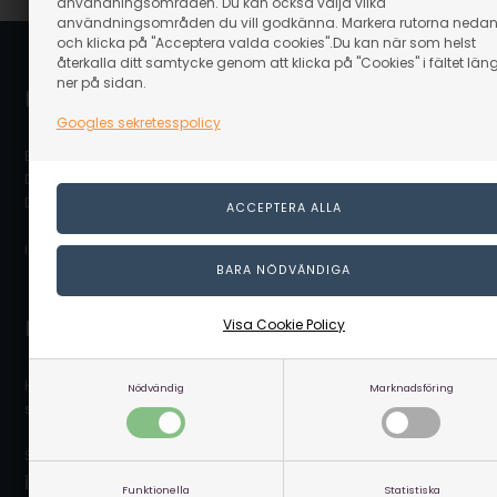
användningsområden. Du kan också välja vilka
användningsområden du vill godkänna. Markera rutorna neda
och klicka på "Acceptera valda cookies".Du kan när som helst
återkalla ditt samtycke genom att klicka på "Cookies" i fältet län
ner på sidan.
Linaa.se / Linå A/S
Googles sekretesspolicy
Bergsøesvej 11
DK-8600 Silkeborg
Danmark
info@linaa.se
Kontakta kundservice
Visa Cookie Policy
Hör av dig till vår kundservice som gärna hjälper dig och
Nödvändig
Marknadsföring
svarar på dina frågor.
Skicka ett mail på:
info@linaa.se
Funktionella
Statistiska