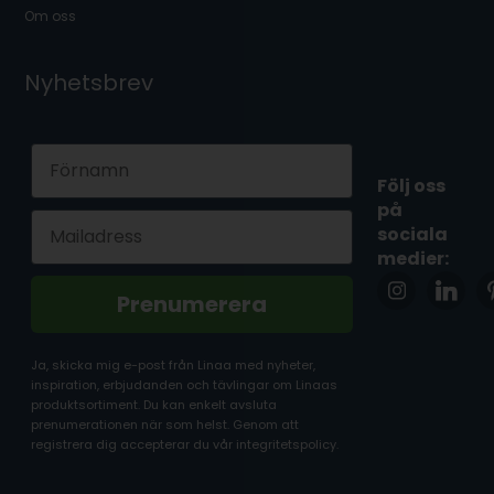
Om oss
Nyhetsbrev
First Name
Följ oss
på
Email
sociala
medier:
Prenumerera
Ja, skicka mig e-post från Linaa med nyheter,
inspiration, erbjudanden och tävlingar om Linaas
produktsortiment. Du kan enkelt avsluta
prenumerationen när som helst. Genom att
registrera dig accepterar du vår integritetspolicy.