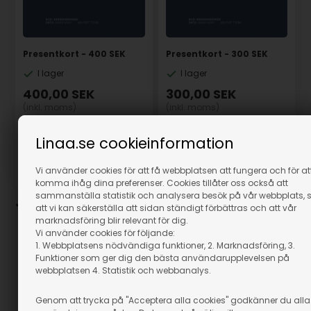
Presentkort - 400 SEK
Presentkort - 300 SEK
I lager
I lager
400,00
SEK
300,00
SEK
(inkl. moms)
(inkl. moms)
Eventuellt leveranskostnader
Eventuellt leveranskostnader
Linaa.se cookieinformation
Vi använder cookies för att få webbplatsen att fungera och för at
Artikelnummer: GCS400
Artikelnummer: GCS300
komma ihåg dina preferenser. Cookies tillåter oss också att
sammanställa statistik och analysera besök på vår webbplats, 
Julklappsinformation
att vi kan säkerställa att sidan ständigt förbättras och att vår
marknadsföring blir relevant för dig.
Kom ihåg att alla våra produkter som köps som julklapp
Vi använder cookies för följande:
2026 kan bytas fram till den 31 januari 2027.
1. Webbplatsens nödvändiga funktioner, 2. Marknadsföring, 3.
Funktioner som ger dig den bästa användarupplevelsen på
Vi rekommenderar att du beställer julklapparna så snart
webbplatsen 4. Statistik och webbanalys.
som möjligt – både för att undvika slutsålda varor och för
att säkerställa att de hinner fram innan jul.
Genom att trycka på "Acceptera alla cookies" godkänner du alla