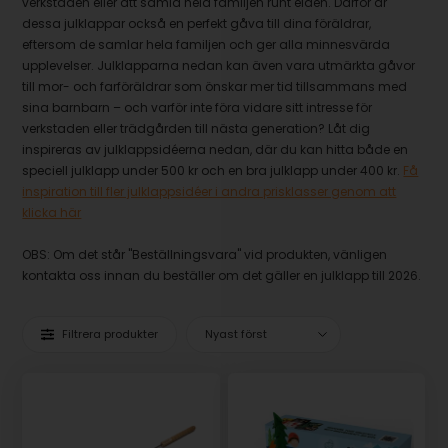
verkstaden eller att samla hela familjen runt elden. Därför är
dessa julklappar också en perfekt gåva till dina föräldrar,
eftersom de samlar hela familjen och ger alla minnesvärda
upplevelser. Julklapparna nedan kan även vara utmärkta gåvor
till mor- och farföräldrar som önskar mer tid tillsammans med
sina barnbarn – och varför inte föra vidare sitt intresse för
verkstaden eller trädgården till nästa generation? Låt dig
inspireras av julklappsidéerna nedan, där du kan hitta både en
speciell julklapp under 500 kr och en bra julklapp under 400 kr.
Få
inspiration till fler julklappsidéer i andra prisklasser genom att
klicka här
OBS: Om det står "Beställningsvara" vid produkten, vänligen
kontakta oss innan du beställer om det gäller en julklapp till 2026.
Filtrera produkter