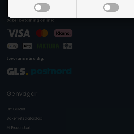
Säker betalning online:
Leverans nära dig:
Genvägar
DIY Guider
Säkerhetsdatablad
🎁 Presentkort