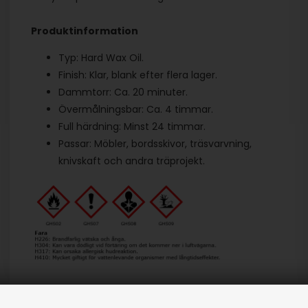
Produktinformation
Typ: Hard Wax Oil.
Finish: Klar, blank efter flera lager.
Dammtorr: Ca. 20 minuter.
Övermålningsbar: Ca. 4 timmar.
Full härdning: Minst 24 timmar.
Passar: Möbler, bordsskivor, träsvarvning,
knivskaft och andra träprojekt.