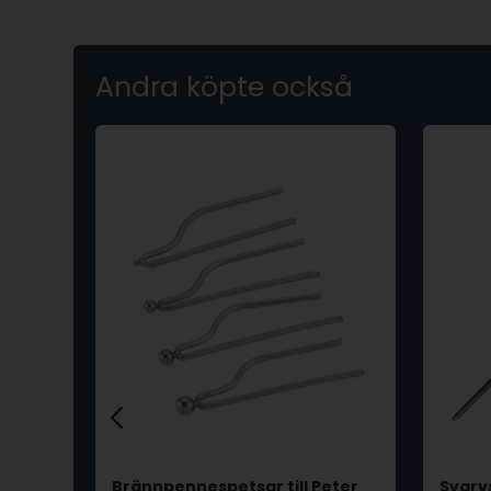
Andra köpte också
ro
Brännpennespetsar till Peter
Svarv