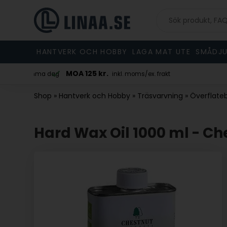
HANTVERK OCH HOBBY
LAGA MAT UTE
SMÅDJU
MOA 125 kr.
 skickad samma dag
inkl. moms/ex. frakt
Shop
»
Hantverk och Hobby
»
Träsvarvning
»
Överflateb
Hard Wax Oil 1000 ml - Ch