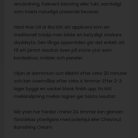
användning, frekvent beröring eller fukt, samtidigt
som träets naturliga utseende bevaras.
Hard Wax Oil är lika lätt att applicera som en
traditionell träolja men bildar en betydligt starkare
skyddsyta. Den långa öppentiden gör det enkelt att
få ett jämnt resultat även på större ytor som
bordsskivor, möbler och paneler.
Oljan är dammtorr och klibbfri efter cirka 20 minuter
och kan övermålas efter cirka 4 timmar. Efter 2–3
lager byggs en vacker blank finish upp. En lätt
mellanslipning mellan lagren ger bästa resultat.
När ytan har härdat i minst 24 timmar kan glansen
förstärkas ytterligare med polerhjul eller Chestnut
Burnishing Cream.