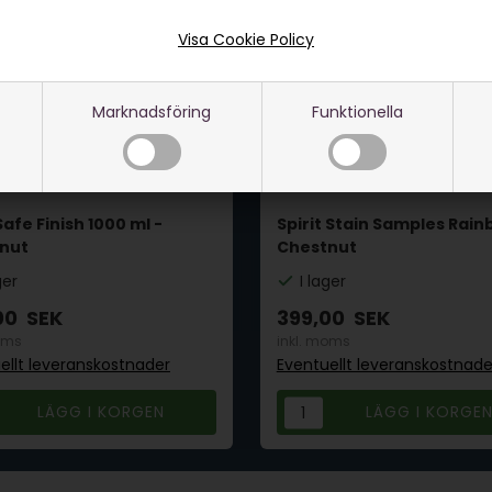
Visa Cookie Policy
Marknadsföring
Funktionella
afe Finish 1000 ml -
Spirit Stain Samples Rain
nut
Chestnut
ger
I lager
00
SEK
399,00
SEK
oms
inkl. moms
ellt leveranskostnader
Eventuellt leveranskostnade