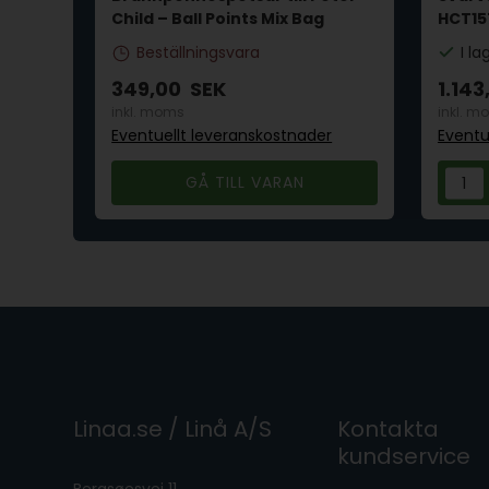
Child – Ball Points Mix Bag
HCT15
Beställningsvara
I la
349,00
SEK
1.143
inkl. moms
inkl. m
r
Eventuellt leveranskostnader
Eventu
GÅ TILL VARAN
Linaa.se / Linå A/S
Kontakta
kundservice