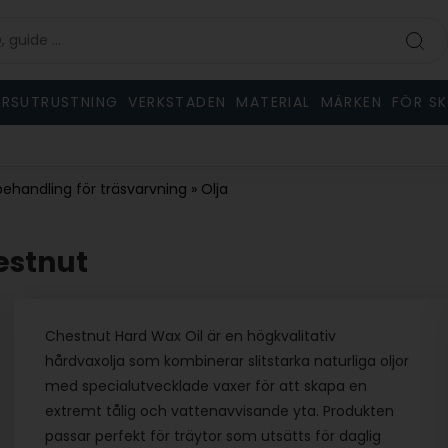
RSUTRUSTNING
VERKSTADEN
MATERIAL
MÄRKEN
FÖR S
ehandling för träsvarvning
»
Olja
estnut
Chestnut Hard Wax Oil är en högkvalitativ
hårdvaxolja som kombinerar slitstarka naturliga oljor
med specialutvecklade vaxer för att skapa en
extremt tålig och vattenavvisande yta. Produkten
passar perfekt för träytor som utsätts för daglig