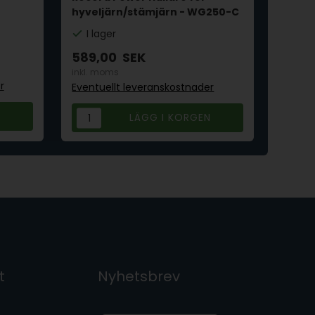
t
Messi
hyveljärn/stämjärn - WG250-C
Bes
I lager
69,0
589,00
SEK
inkl. 
inkl. moms
r
Eventu
Eventuellt leveranskostnader
t
Nyhetsbrev