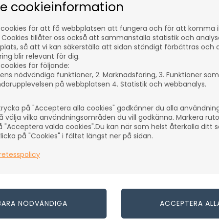
se cookieinformation
Låt dig inspireras av mer:
 cookies för att få webbplatsen att fungera och för att komma 
Hantverk och Hobby
Chestnut Products
 Cookies tillåter oss också att sammanställa statistik och analy
lats, så att vi kan säkerställa att sidan ständigt förbättras och 
Träsvarvning
ng blir relevant för dig.
cookies för följande:
Överflatebehandling för träsvarvning
Olja
ens nödvändiga funktioner, 2. Marknadsföring, 3. Funktioner som
darupplevelsen på webbplatsen 4. Statistik och webbanalys.
rycka på "Acceptera alla cookies" godkänner du alla användni
å välja vilka användningsområden du vill godkänna. Markera rut
å "Acceptera valda cookies".Du kan när som helst återkalla ditt
icka på "Cookies" i fältet längst ner på sidan.
retesspolicy