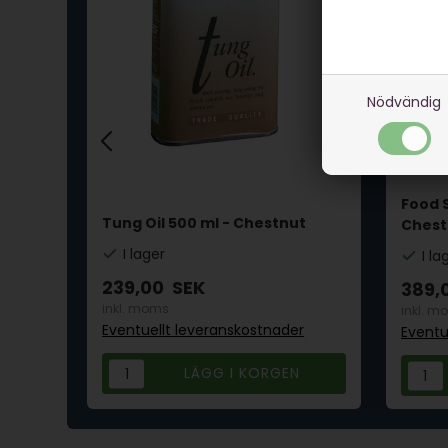
Nödvändig
 -
Food S
Tung Oil 500 ml - Chestnut
Chest
I lager
I la
239,00
SEK
389,
inkl. moms
inkl. m
Eventuellt leveranskostnader
r
Eventu