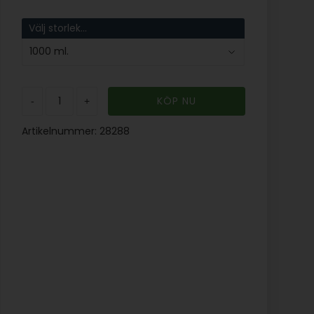
Välj storlek...
-
+
Artikelnummer:
28288