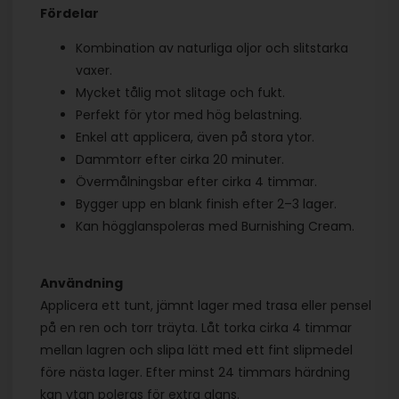
Fördelar
Kombination av naturliga oljor och slitstarka
vaxer.
Mycket tålig mot slitage och fukt.
Perfekt för ytor med hög belastning.
Enkel att applicera, även på stora ytor.
Dammtorr efter cirka 20 minuter.
Övermålningsbar efter cirka 4 timmar.
Bygger upp en blank finish efter 2–3 lager.
Kan högglanspoleras med Burnishing Cream.
Användning
Applicera ett tunt, jämnt lager med trasa eller pensel
på en ren och torr träyta. Låt torka cirka 4 timmar
mellan lagren och slipa lätt med ett fint slipmedel
före nästa lager. Efter minst 24 timmars härdning
kan ytan poleras för extra glans.