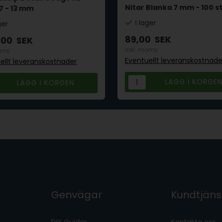
Nitar Blanka 7 mm - 100 s
7 - 13 mm
I lager
ger
89,00
SEK
,00
SEK
inkl. moms
oms
Eventuellt leveranskostnade
ellt leveranskostnader
Genvägar
Kundtjäns