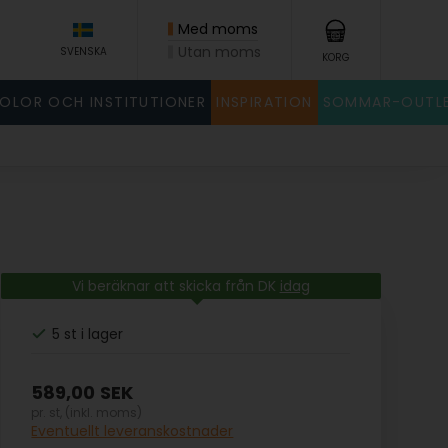
Med moms
Utan moms
SVENSKA
KORG
KOLOR OCH INSTITUTIONER
INSPIRATION
SOMMAR-OUTL
Vi beräknar att skicka från DK
idag
5 st
i lager
589,00
SEK
pr. st, (inkl. moms)
Eventuellt leveranskostnader