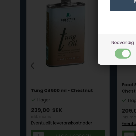
Nödvändig
Food S
ut
Tung Oil 500 ml - Chestnut
Chest
I lager
I la
239,00
SEK
209,
inkl. moms
inkl. m
r
Eventuellt leveranskostnader
Eventu