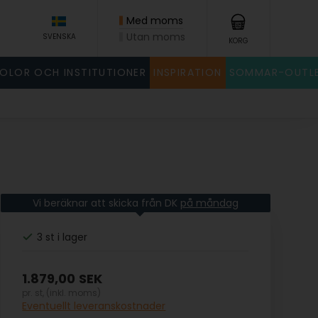
Med moms
Utan moms
SVENSKA
KORG
KOLOR OCH INSTITUTIONER
INSPIRATION
SOMMAR-OUTL
Vi beräknar att skicka från DK
på måndag
3 st
i lager
1.879,00
SEK
pr. st, (inkl. moms)
Eventuellt leveranskostnader