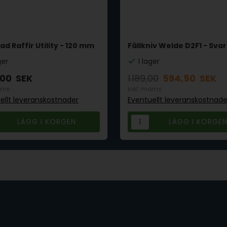
ad Raffir Utility - 120 mm
Fällkniv Welde D2F1 - Svar
ger
I lager
,00
SEK
1.189,00
594,50
SEK
oms
inkl. moms
ellt leveranskostnader
Eventuellt leveranskostnade