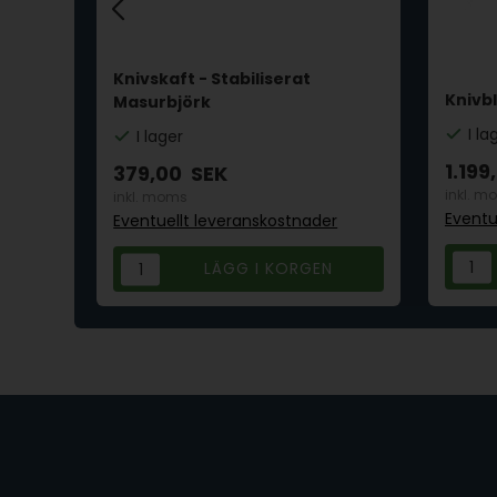
. -
Knivskaft - Stabiliserat
Knivbl
Masurbjörk
I la
I lager
1.199
379,00
SEK
inkl. m
inkl. moms
Eventu
r
Eventuellt leveranskostnader