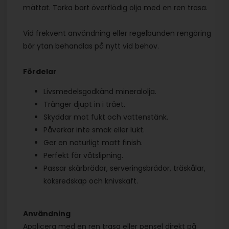
mättat. Torka bort överflödig olja med en ren trasa.
Vid frekvent användning eller regelbunden rengöring
bör ytan behandlas på nytt vid behov.
Fördelar
Livsmedelsgodkänd mineralolja.
Tränger djupt in i träet.
Skyddar mot fukt och vattenstänk.
Påverkar inte smak eller lukt.
Ger en naturligt matt finish.
Perfekt för våtslipning.
Passar skärbrädor, serveringsbrädor, träskålar,
köksredskap och knivskaft.
Användning
Applicera med en ren trasa eller pensel direkt på