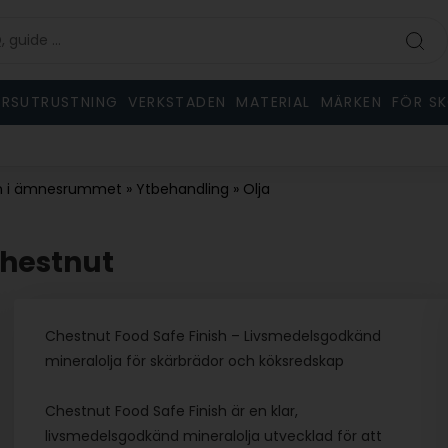
RSUTRUSTNING
VERKSTADEN
MATERIAL
MÄRKEN
FÖR S
n i ämnesrummet
»
Ytbehandling
»
Olja
 Chestnut
Chestnut Food Safe Finish – Livsmedelsgodkänd
mineralolja för skärbrädor och köksredskap
Chestnut Food Safe Finish är en klar,
livsmedelsgodkänd mineralolja utvecklad för att