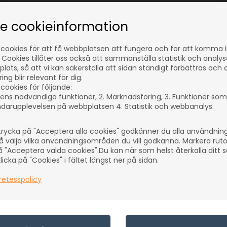
se cookieinformation
 cookies för att få webbplatsen att fungera och för att komma 
Låt dig inspireras av mer:
 Cookies tillåter oss också att sammanställa statistik och analy
lats, så att vi kan säkerställa att sidan ständigt förbättras och 
Hantverk och Hobby
Chestnut Products
ng blir relevant för dig.
cookies för följande:
Träsvarvning
ens nödvändiga funktioner, 2. Marknadsföring, 3. Funktioner som
darupplevelsen på webbplatsen 4. Statistik och webbanalys.
Överflatebehandling för träsvarvning
Olja
rycka på "Acceptera alla cookies" godkänner du alla användni
å välja vilka användningsområden du vill godkänna. Markera rut
å "Acceptera valda cookies".Du kan när som helst återkalla ditt
icka på "Cookies" i fältet längst ner på sidan.
retesspolicy