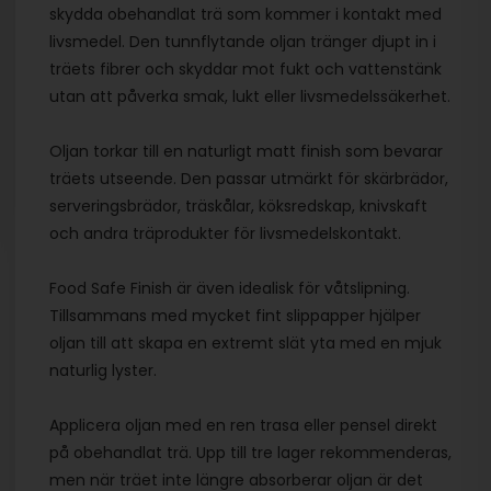
skydda obehandlat trä som kommer i kontakt med
livsmedel. Den tunnflytande oljan tränger djupt in i
träets fibrer och skyddar mot fukt och vattenstänk
utan att påverka smak, lukt eller livsmedelssäkerhet.
Oljan torkar till en naturligt matt finish som bevarar
träets utseende. Den passar utmärkt för skärbrädor,
serveringsbrädor, träskålar, köksredskap, knivskaft
och andra träprodukter för livsmedelskontakt.
Food Safe Finish är även idealisk för våtslipning.
Tillsammans med mycket fint slippapper hjälper
oljan till att skapa en extremt slät yta med en mjuk
naturlig lyster.
Applicera oljan med en ren trasa eller pensel direkt
på obehandlat trä. Upp till tre lager rekommenderas,
men när träet inte längre absorberar oljan är det