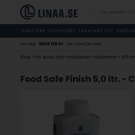
HANTVERK OCH HOBBY
LAGA MAT UTE
SMÅDJU
MOA 125 kr.
 skickad samma dag
inkl. moms/ex. frakt
Shop
»
För skolor och institutioner
»
Slöjdämne
»
Våtzo
Food Safe Finish 5,0 ltr. -