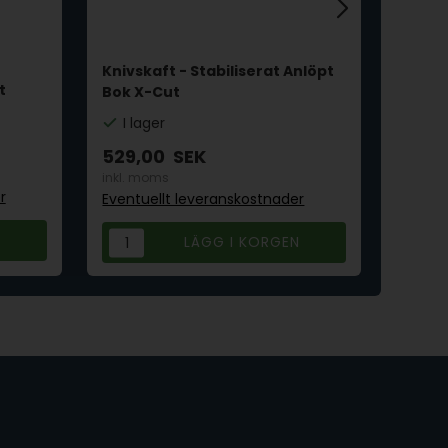
Knivskaft - Stabiliserat Anlöpt
t
Knivb
Bok X-Cut
I la
I lager
1.94
529,00
SEK
inkl. 
inkl. moms
r
Eventu
Eventuellt leveranskostnader