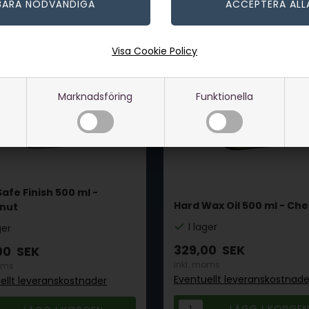
Visa Cookie Policy
Marknadsföring
Funktionella
afe Finish 500 ml -
Hard Wax Oil 500 ml - Ch
nut
I lager
ger
329,00
SEK
00
SEK
inkl. moms
oms
Eventuellt leveranskostnade
ellt leveranskostnader